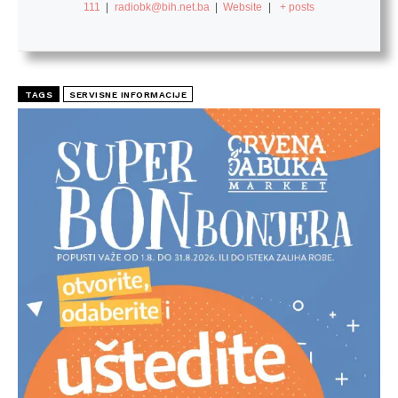
111
|
radiobk@bih.net.ba
|
Website
|
+ posts
TAGS
SERVISNE INFORMACIJE