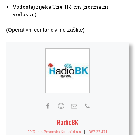
Vodostaj rijeke Une: 114 cm (normalni
vodostaj)
(Operativni centar civilne zaštite)
RadioBK
JP"Radio Bosanska Krupa" d.o.o.
|
+387 37 471