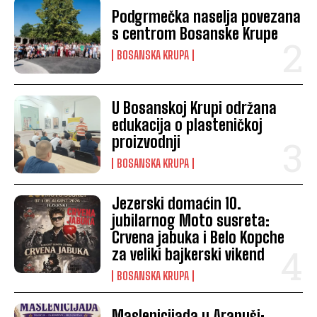
Podgrmečka naselja povezana
s centrom Bosanske Krupe
BOSANSKA KRUPA
U Bosanskoj Krupi održana
edukacija o plasteničkoj
proizvodnji
BOSANSKA KRUPA
Jezerski domaćin 10.
jubilarnog Moto susreta:
Crvena jabuka i Belo Kopche
za veliki bajkerski vikend
BOSANSKA KRUPA
Maslenicijada u Arapuši: