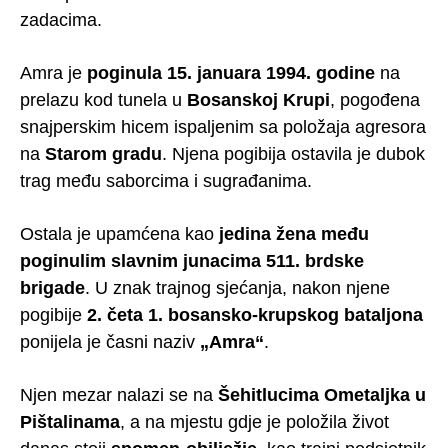
zadacima.
Amra je
poginula 15. januara 1994. godine
na
prelazu kod tunela u
Bosanskoj Krupi
, pogođena
snajperskim hicem ispaljenim sa položaja agresora
na
Starom gradu
. Njena pogibija ostavila je dubok
trag među saborcima i sugrađanima.
Ostala je upamćena kao
jedina žena među
poginulim slavnim junacima 511. brdske
brigade
. U znak trajnog sjećanja, nakon njene
pogibije
2. četa 1. bosansko-krupskog bataljona
ponijela je časni naziv
„Amra“
.
Njen mezar nalazi se na
Šehitlucima Ometaljka u
Pištalinama
, a na mjestu gdje je položila život