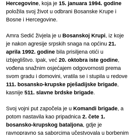
Hercegovine
, koja je
15. januara 1994. godine
položila svoj život u odbrani Bosanske Krupe i
Bosne i Hercegovine.
Amra Sedić živjela je u
Bosanskoj Krupi
, iz koje
je nakon agresije srpskih snaga na općinu
21.
aprila 1992. godine
bila prisiljena otići u
izbjeglištvo. Ipak, već
20. oktobra iste godine
,
vođena snažnim osjećajem odgovornosti prema
svom gradu i domovini, vratila se i stupila u redove
111. bosansko-krupske pješadijske brigade
,
kasnije
511. slavne brdske brigade
.
Svoj vojni put započela je u
Komandi brigade
, a
potom nastavila kao pripadnica
2. čete 1.
bosansko-krupskog bataljona
, gdje je
ravnopravno sa saborcima učestvovala u borbenim