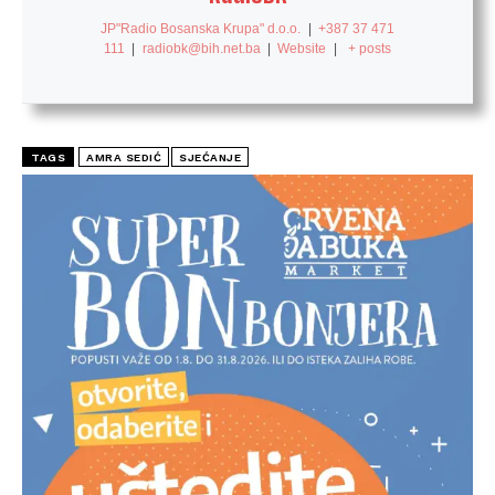
JP"Radio Bosanska Krupa" d.o.o.
|
+387 37 471
111
|
radiobk@bih.net.ba
|
Website
|
+ posts
TAGS
AMRA SEDIĆ
SJEĆANJE