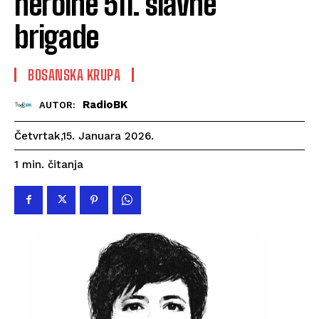
heroine 511. slavne
brigade
BOSANSKA KRUPA
RadioBK
AUTOR:
Četvrtak,15. Januara 2026.
čitanja
1
min.