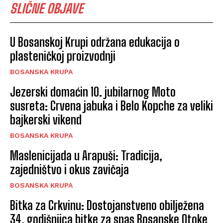
SLIČNE OBJAVE
U Bosanskoj Krupi održana edukacija o
plasteničkoj proizvodnji
BOSANSKA KRUPA
Jezerski domaćin 10. jubilarnog Moto
susreta: Crvena jabuka i Belo Kopche za veliki
bajkerski vikend
BOSANSKA KRUPA
Maslenicijada u Arapuši: Tradicija,
zajedništvo i okus zavičaja
BOSANSKA KRUPA
Bitka za Crkvinu: Dostojanstveno obilježena
34. godišnjica bitke za spas Bosanske Otoke