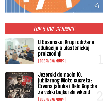
TOP 5 OVE SEDMICE
U Bosanskoj Krupi održana
edukacija o plasteničkoj
proizvodnji
BOSANSKA KRUPA
Jezerski domaćin 10.
jubilarnog Moto susreta:
Crvena jabuka i Belo Kopche
za veliki bajkerski vikend
BOSANSKA KRUPA