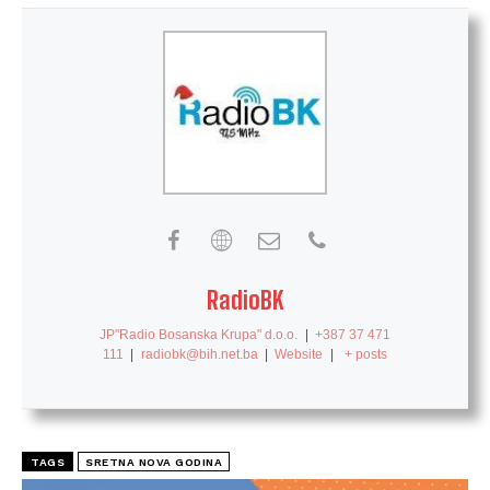
RadioBK
JP"Radio Bosanska Krupa" d.o.o.
|
+387 37 471
111
|
radiobk@bih.net.ba
|
Website
|
+ posts
TAGS
SRETNA NOVA GODINA