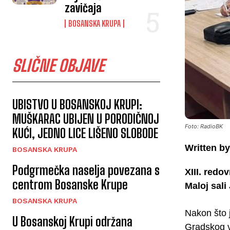
zavičaja
BOSANSKA KRUPA
SLIČNE OBJAVE
UBISTVO U BOSANSKOJ KRUPI:
MUŠKARAC UBIJEN U PORODIČNOJ
Foto: RadioBK
KUĆI, JEDNO LICE LIŠENO SLOBODE
Written by
BOSANSKA KRUPA
Podgrmečka naselja povezana s
XIII. redo
centrom Bosanske Krupe
Maloj sal
BOSANSKA KRUPA
Nakon što j
U Bosanskoj Krupi održana
Gradskog v