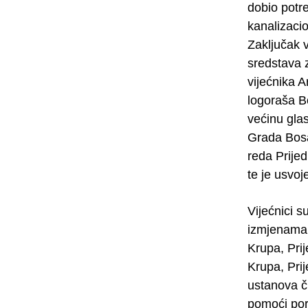
dobio potr
kanalizaci
Zaključak 
sredstava z
vijećnika 
logoraša B
većinu glas
Grada Bosa
reda Prije
te je usvo
Vijećnici s
izmjenama
Krupa, Pri
Krupa, Pri
ustanova či
pomoći por