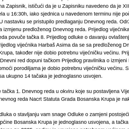
na Zapisnik, ističući da je u Zapisniku navedeno da je 
la u 16:30h, iako sjednica u navedenom terminu nije poče
 U nastavku se pristupilo predlaganju Dnevnog reda. Održ
 za izmjenu predloženog Dnevnog reda. Prijedlog vijećni
da povuče tačka 8. Prijedlog odluke o davanju ovlašten
rijedlog vijećnika Harbaš Asima da se sa predloženog D
rupa, također nije dobio potrebnu vijećničku većinu. Pr
Dnevni red dopuni tačkom Prijedlog pravilnika o izmjeni P
moći porodiljama je dobio potrebnu vijećničku većinu
a ukupno 14 tačaka je jednoglasno usvojen.
je tačka 1. Dnevnog reda u okviru koje su postavljena Vij
nevnog reda Nacrt Statuta Grada Bosanska Krupa je n
luka o stavljanju vam snage Odluke o zamjeni postojećih 
pćine Bosanska Krupa je jednoglasno usvojena, a tačk