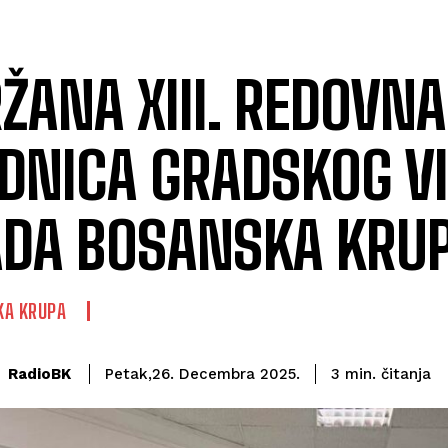
ŽANA XIII. REDOVNA
DNICA GRADSKOG V
DA BOSANSKA KRU
KA KRUPA
čitanja
RadioBK
3
min.
Petak,26. Decembra 2025.