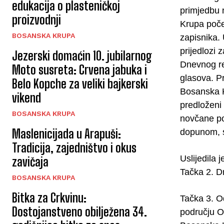
edukacija o plasteničkoj
primjedbu 
proizvodnji
Krupa poče
BOSANSKA KRUPA
zapisnika.
prijedlozi
Jezerski domaćin 10. jubilarnog
Dnevnog re
Moto susreta: Crvena jabuka i
glasova. P
Belo Kopche za veliki bajkerski
Bosanska K
vikend
predloženi 
BOSANSKA KRUPA
novčane po
Maslenicijada u Arapuši:
dopunom, s
Tradicija, zajedništvo i okus
Uslijedila 
zavičaja
Tačka 2. D
BOSANSKA KRUPA
Bitka za Crkvinu:
Tačka 3. Od
Dostojanstveno obilježena 34.
području O