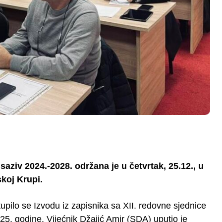
ziv 2024.-2028. održana je u četvrtak, 25.12., u
koj Krupi.
pilo se Izvodu iz zapisnika sa XII. redovne sjednice
. godine. Vijećnik Džajić Amir (SDA) uputio je