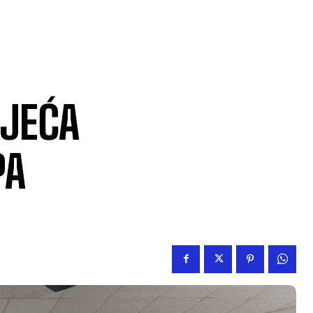
IJEĆA
PA