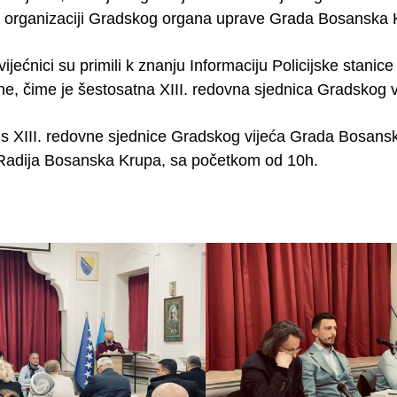
j organizaciji Gradskog organa uprave Grada Bosanska 
ijećnici su primili k znanju Informaciju Policijske stani
ne, čime je šestosatna XIII. redovna sjednica Gradskog
is XIII. redovne sjednice Gradskog vijeća Grada Bosansk
adija Bosanska Krupa, sa početkom od 10h.