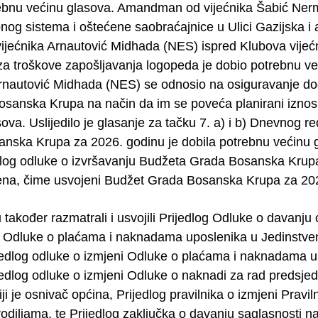
ebnu većinu glasova. Amandman od vijećnika Šabić Nerm
onog sistema i oštećene saobraćajnice u Ulici Gazijska i
vijećnika Arnautović Midhada (NES) ispred Klubova vi
a troškove zapošljavanja logopeda je dobio potrebnu veći
Arnautović Midhada (NES) se odnosio na osiguravanje do
osanska Krupa na način da im se poveća planirani iznos
ova. Uslijedilo je glasanje za tačku 7. a) i b) Dnevnog 
nska Krupa za 2026. godinu je dobila potrebnu većinu g
dlog odluke o izvršavanju Budžeta Grada Bosanska Krupa
jena, čime usvojeni Budžet Grada Bosanska Krupa za 20
u također razmatrali i usvojili Prijedlog Odluke o davanj
 Odluke o plaćama i naknadama uposlenika u Jedinstv
jedlog odluke o izmjeni Odluke o plaćama i naknadama 
jedlog odluke o izmjeni Odluke o naknadi za rad predsjed
ji je osnivač općina, Prijedlog pravilnika o izmjeni Pravil
odiljama, te Prijedlog zaključka o davanju saglasnosti n