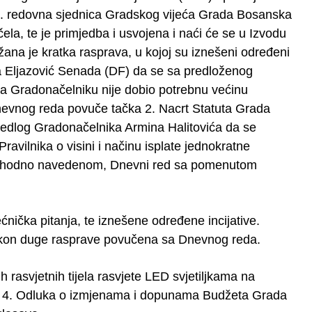
XII. redovna sjednica Gradskog vijeća Grada Bosanska
la, te je primjedba i usvojena i naći će se u Izvodu
ana je kratka rasprava, u kojoj su iznešeni određeni
ka Eljazović Senada (DF) da se sa predloženog
ja Gradonačelniku nije dobio potrebnu većinu
nevnog reda povuče tačka 2. Nacrt Statuta Grada
ijedlog Gradonačelnika Armina Halitovića da se
ravilnika o visini i načinu isplate jednokratne
. Shodno navedenom, Dnevni red sa pomenutom
ećnička pitanja, te iznešene određene incijative.
akon duge rasprave povučena sa Dnevnog reda.
rasvjetnih tijela rasvjete LED svjetiljkama na
a 4. Odluka o izmjenama i dopunama Budžeta Grada