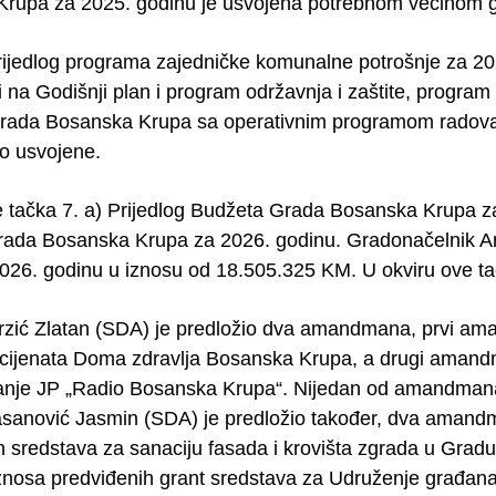
rupa za 2025. godinu je usvojena potrebnom većinom g
rijedlog programa zajedničke komunalne potrošnje za 2026
 na Godišnji plan i program održavnja i zaštite, program 
rada Bosanska Krupa sa operativnim programom radova 
o usvojene.
je tačka 7. a) Prijedlog Budžeta Grada Bosanska Krupa za
ada Bosanska Krupa za 2026. godinu. Gradonačelnik Ar
026. godinu u iznosu od 18.505.325 KM. U okviru ove ta
erzić Zlatan (SDA) je predložio dva amandmana, prvi am
acijenata Doma zdravlja Bosanska Krupa, a drugi amand
ranje JP „Radio Bosanska Krupa“. Nijedan od amandmana 
asanović Jasmin (SDA) je predložio također, dva aman
h sredstava za sanaciju fasada i krovišta zgrada u Gr
znosa predviđenih grant sredstava za Udruženje građan