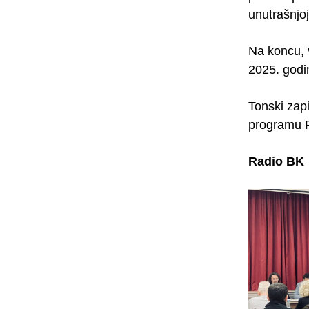
unutrašnjo
Na koncu, v
2025. godi
Tonski zap
programu R
Radio BK