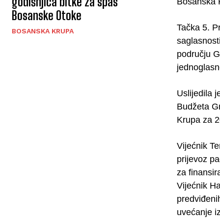
godišnjica bitke za spas
Bosanska K
Bosanske Otoke
Tačka 5. P
BOSANSKA KRUPA
saglasnosti
području G
jednoglasn
Uslijedila 
Budžeta Gr
Krupa za 2
Vijećnik T
prijevoz p
za finansi
Vijećnik H
predviđeni
uvećanje i