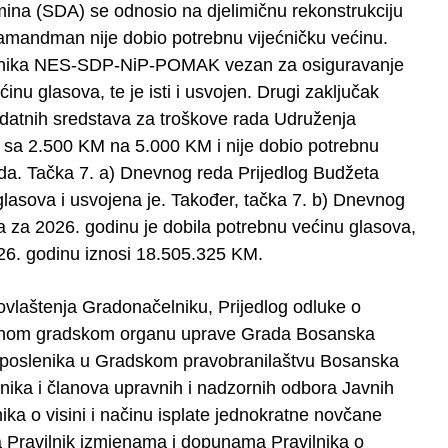
ina (SDA) se odnosio na djelimičnu rekonstrukciju
 amandman nije dobio potrebnu vijećničku većinu.
jećnika NES-SDP-NiP-POMAK vezan za osiguravanje
nu glasova, te je isti i usvojen. Drugi zaključak
datnih sredstava za troškove rada Udruženja
 sa 2.500 KM na 5.000 KM i nije dobio potrebnu
reda. Tačka 7. a) Dnevnog reda Prijedlog Budžeta
lasova i usvojena je. Također, tačka 7. b) Dnevnog
 za 2026. godinu je dobila potrebnu većinu glasova,
26. godinu iznosi 18.505.325 KM.
u ovlaštenja Gradonačelniku, Prijedlog odluke o
enom gradskom organu uprave Grada Bosanska
uposlenika u Gradskom pravobranilaštvu Bosanska
nika i članova upravnih i nadzornih odbora Javnih
nika o visini i načinu isplate jednokratne novčane
a Pravilnik izmjenama i dopunama Pravilnika o