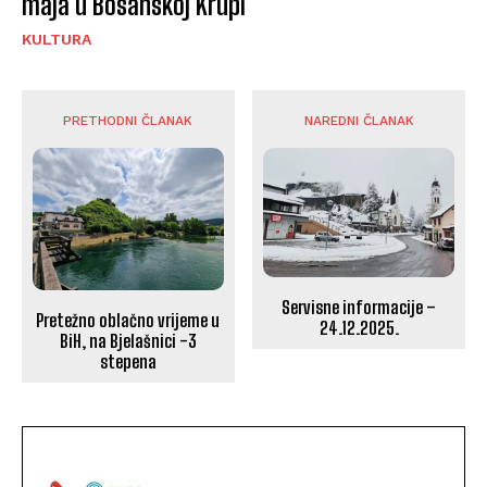
maja u Bosanskoj Krupi
KULTURA
PRETHODNI ČLANAK
NAREDNI ČLANAK
Servisne informacije –
Pretežno oblačno vrijeme u
24.12.2025.
BiH, na Bjelašnici -3
stepena