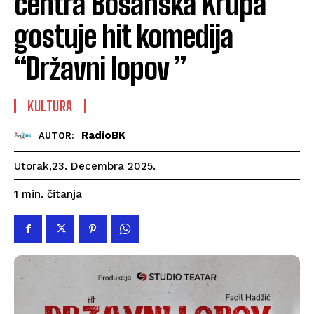
centra Bosanska Krupa
gostuje hit komedija
“Državni lopov ”
KULTURA
RadioBK
AUTOR:
Utorak,23. Decembra 2025.
čitanja
1
min.