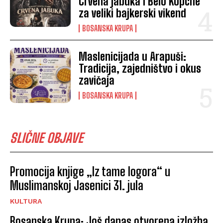
Crvena jabuka i Belo Kopche
za veliki bajkerski vikend
BOSANSKA KRUPA
Maslenicijada u Arapuši:
Tradicija, zajedništvo i okus
zavičaja
BOSANSKA KRUPA
SLIČNE OBJAVE
Promocija knjige „Iz tame logora“ u
Muslimanskoj Jasenici 31. jula
KULTURA
Bosanska Krupa: Još danas otvorena izložba