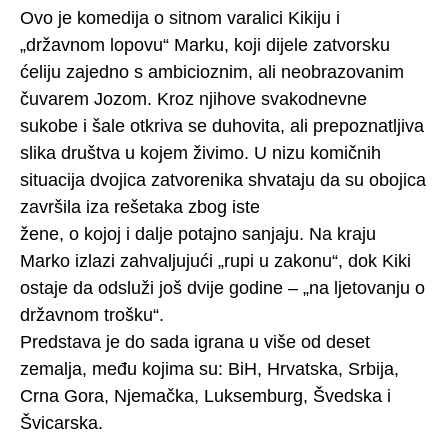
Ovo je komedija o sitnom varalici Kikiju i
„državnom lopovu“ Marku, koji dijele zatvorsku
ćeliju zajedno s ambicioznim, ali neobrazovanim
čuvarem Jozom. Kroz njihove svakodnevne
sukobe i šale otkriva se duhovita, ali prepoznatljiva
slika društva u kojem živimo. U nizu komičnih
situacija dvojica zatvorenika shvataju da su obojica
završila iza rešetaka zbog iste
žene, o kojoj i dalje potajno sanjaju. Na kraju
Marko izlazi zahvaljujući „rupi u zakonu“, dok Kiki
ostaje da odsluži još dvije godine – „na ljetovanju o
državnom trošku“.
Predstava je do sada igrana u više od deset
zemalja, među kojima su: BiH, Hrvatska, Srbija,
Crna Gora, Njemačka, Luksemburg, Švedska i
Švicarska.