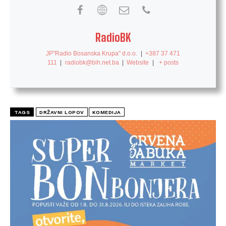
RadioBK
JP"Radio Bosanska Krupa" d.o.o.
|
+387 37 471
111
|
radiobk@bih.net.ba
|
Website
|
+ posts
TAGS
DRŽAVNI LOPOV
KOMEDIJA