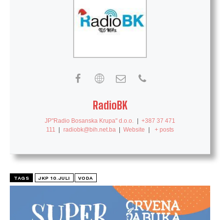
RadioBK
JP"Radio Bosanska Krupa" d.o.o.
|
+387 37 471
111
|
radiobk@bih.net.ba
|
Website
|
+ posts
TAGS
JKP 10.JULI
VODA