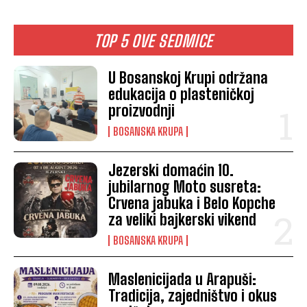
TOP 5 OVE SEDMICE
U Bosanskoj Krupi održana
edukacija o plasteničkoj
proizvodnji
BOSANSKA KRUPA
Jezerski domaćin 10.
jubilarnog Moto susreta:
Crvena jabuka i Belo Kopche
za veliki bajkerski vikend
BOSANSKA KRUPA
Maslenicijada u Arapuši:
Tradicija, zajedništvo i okus