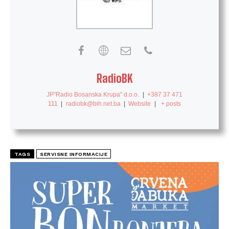
RadioBK
JP"Radio Bosanska Krupa" d.o.o.
|
+387 37 471
111
|
radiobk@bih.net.ba
|
Website
|
+ posts
TAGS
SERVISNE INFORMACIJE