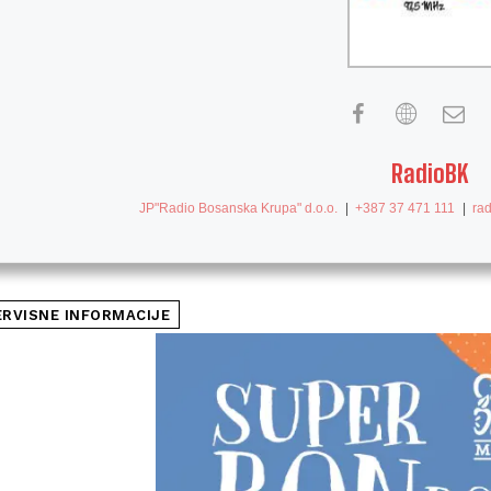
RadioBK
JP"Radio Bosanska Krupa" d.o.o.
|
+387 37 471 111
|
ra
ERVISNE INFORMACIJE