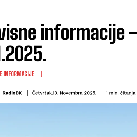
visne informacije 
1.2025.
E INFORMACIJE
čitanja
RadioBK
1
min.
Četvrtak,13. Novembra 2025.