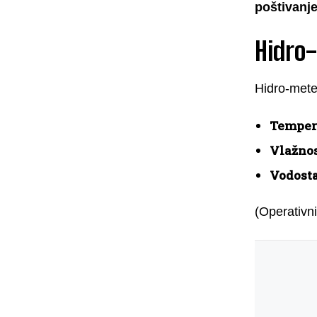
poštivanje
Hidro
Hidro-mete
Tempera
Vlažnos
Vodosta
(Operativni