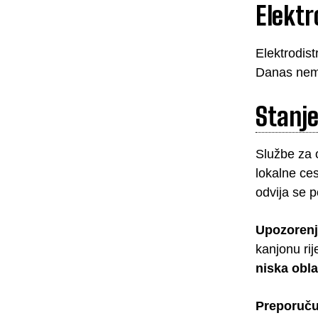
Elektr
Elektrodist
Danas nema
Stanj
Službe za 
lokalne ce
odvija se 
Upozorenj
kanjonu rij
niska obla
Preporuču