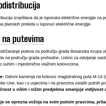
odistribucija
ribucija izvještava da je isporuka električne energije na
 planskih prekida u isporuci električne energije.
e na putevima
održavanje puteva na području grada Bosanska Krupa oba
ste na području grada prohodne. Uslovi za odvijanje sao
po suhim i mjestimično vlažnim kolovozima.
e:
Odroni kamenja na kolovoz magistralnog puta M-14 (
eke Une, kao i u usjecima i na pravcima ostalih putnih p
čnost u višim i nižim predjelima smanjuje vidljivost
je se oprezna vožnja na svim putnim pravcima, prila