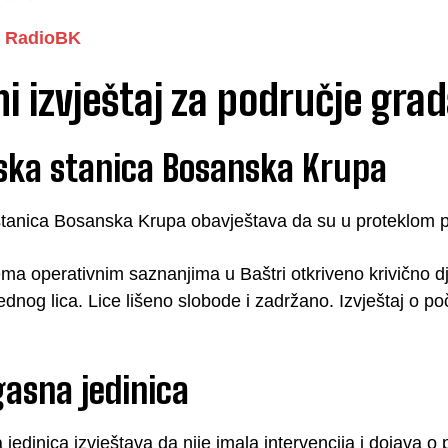
RadioBK
i izvještaj za područje gr
jska stanica Bosanska Krupa
stanica Bosanska Krupa obavještava da su u proteklom per
a operativnim saznanjima u Baštri otkriveno krivično dje
ednog lica. Lice lišeno slobode i zadržano. Izvještaj o 
asna jedinica
jedinica izvještava da nije imala intervencija i dojava o 