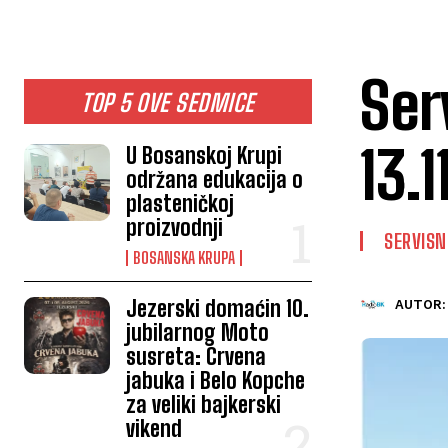
Ser
TOP 5 OVE SEDMICE
13.1
U Bosanskoj Krupi
održana edukacija o
plasteničkoj
proizvodnji
SERVISN
BOSANSKA KRUPA
Jezerski domaćin 10.
AUTOR:
jubilarnog Moto
susreta: Crvena
jabuka i Belo Kopche
za veliki bajkerski
vikend