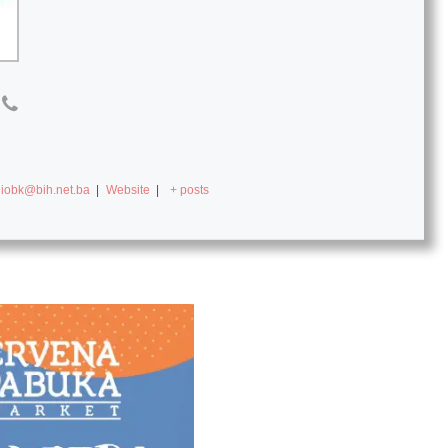
diobk@bih.net.ba
|
Website
|
+ posts