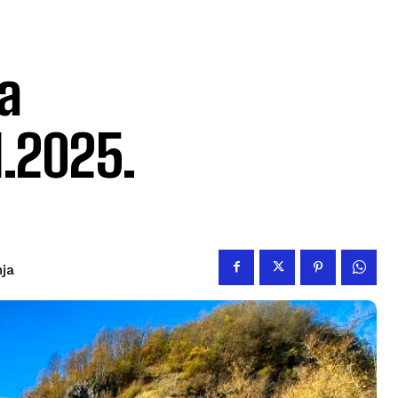
a
1.2025.
nja