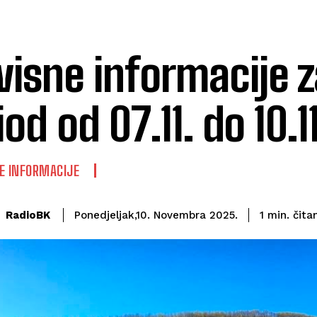
visne informacije z
iod od 07.11. do 10.1
E INFORMACIJE
čita
RadioBK
1
min.
Ponedjeljak,10. Novembra 2025.