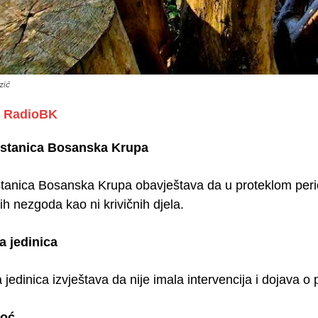
zić
RadioBK
a stanica Bosanska Krupa
 stanica Bosanska Krupa obavještava da u proteklom perio
h nezgoda kao ni krivičnih djela.
a jedinica
jedinica izvještava da nije imala intervencija i dojava o 
moć