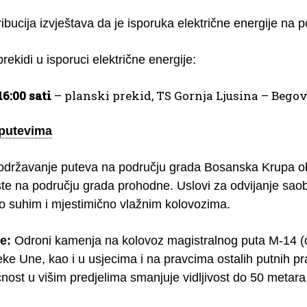
ribucija izvještava da je isporuka električne energije na
prekidi u isporuci električne energije:
16:00 sati
– planski prekid, TS Gornja Ljusina – Bego
 putevima
održavanje puteva na području grada Bosanska Krupa oba
ste na području grada prohodne. Uslovi za odvijanje sao
po suhim i mjestimično vlažnim kolovozima.
e:
Odroni kamenja na kolovoz magistralnog puta M-14 (
eke Une, kao i u usjecima i na pravcima ostalih putnih pr
nost u višim predjelima smanjuje vidljivost do 50 metara