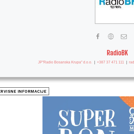
RadioBK
JP"Radio Bosanska Krupa" d.o.o.
|
+387 37 471 111
|
ra
ERVISNE INFORMACIJE