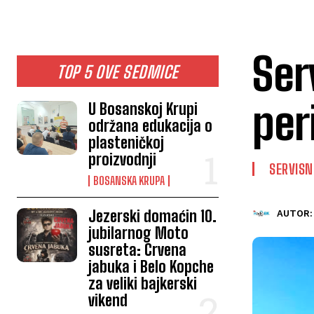
Ser
TOP 5 OVE SEDMICE
per
U Bosanskoj Krupi
održana edukacija o
plasteničkoj
proizvodnji
SERVISN
BOSANSKA KRUPA
Jezerski domaćin 10.
AUTOR:
jubilarnog Moto
susreta: Crvena
jabuka i Belo Kopche
za veliki bajkerski
vikend