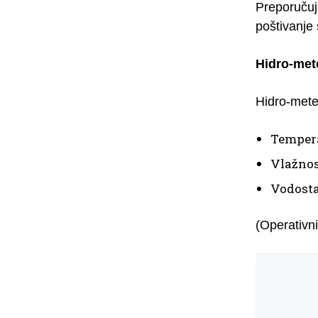
Preporučuj
poštivanje 
Hidro-met
Hidro-mete
Tempera
Vlažnos
Vodosta
(Operativni