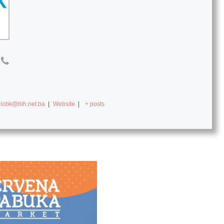
diobk@bih.net.ba
|
Website
|
+ posts