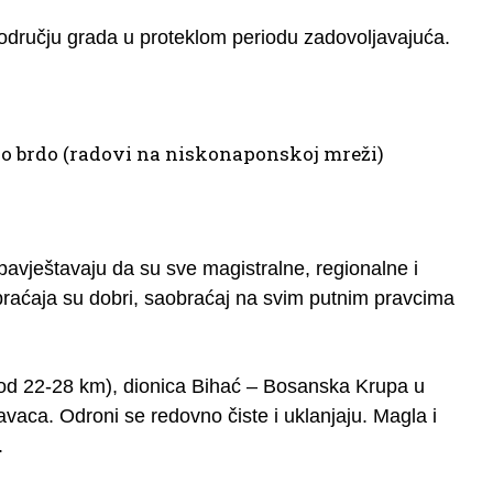
 području grada u proteklom periodu zadovoljavajuća.
vo brdo (radovi na niskonaponskoj mreži)
vještavaju da su sve magistralne, regionalne i
braćaja su dobri, saobraćaj na svim putnim pravcima
od 22-28 km), dionica Bihać – Bosanska Krupa u
avaca. Odroni se redovno čiste i uklanjaju. Magla i
.