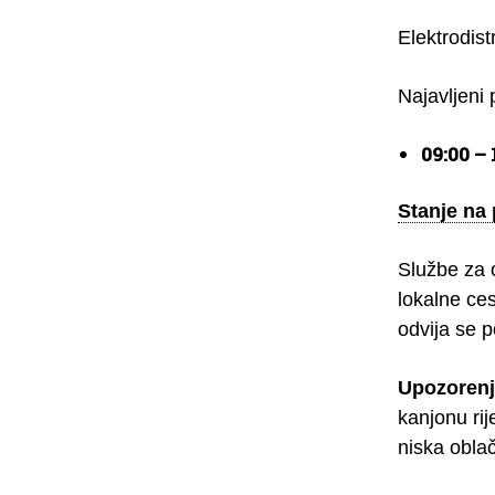
Elektrodist
Najavljeni 
09:00 – 
Stanje na
Službe za 
lokalne ce
odvija se 
Upozorenj
kanjonu rij
niska oblač