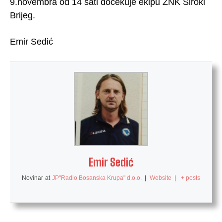
9.novembra od 14 sati dočekuje ekipu ŽNK Široki
Brijeg.
Emir Sedić
Emir Sedić
Novinar
at
JP"Radio Bosanska Krupa" d.o.o.
|
Website
|
+ posts