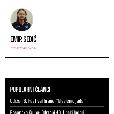
EMIR SEDIĆ
https://radiobk.ba/
POPULARNI ČLANCI
Održan 6. Festival hrane “Maslenicijada”
Bosanska Krupa: Održani 46. Unski lađari