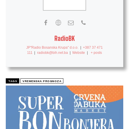
RadioBK
JP"Radio Bosanska Krupa" d.o.o.
|
+387 37 471
111
|
radiobk@bih.net.ba
|
Website
|
+ posts
TAGS
VREMENSKA PROGNOZA