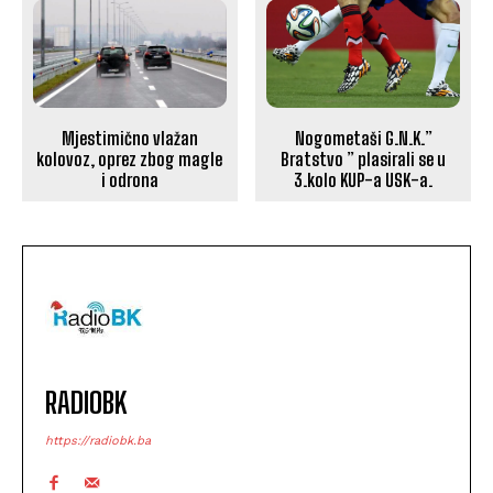
Mjestimično vlažan
Nogometaši G.N.K.”
kolovoz, oprez zbog magle
Bratstvo ” plasirali se u
i odrona
3.kolo KUP-a USK-a.
RADIOBK
https://radiobk.ba