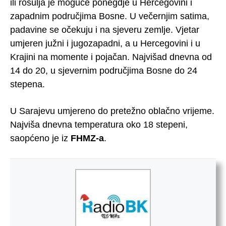
ili rosulja je moguće ponegdje u Hercegovini i
zapadnim područjima Bosne. U večernjim satima,
padavine se očekuju i na sjeveru zemlje. Vjetar
umjeren južni i jugozapadni, a u Hercegovini i u
Krajini na momente i pojačan. Najvišad dnevna od
14 do 20, u sjevernim područjima Bosne do 24
stepena.
U Sarajevu umjereno do pretežno oblačno vrijeme.
Najviša dnevna temperatura oko 18 stepeni,
saopćeno je iz
FHMZ-a
.