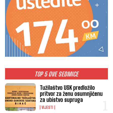
TOP 5 OVE SEDMICE
Tužilaštvo USK predložilo
pritvor za ženu osumnjičenu
za ubistvo supruga
VIJESTI