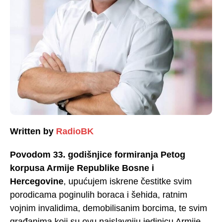
Written by
RadioBK
Povodom 33. godišnjice formiranja Petog
korpusa Armije Republike Bosne i
Hercegovine
, upućujem iskrene čestitke svim
porodicama poginulih boraca i šehida, ratnim
vojnim invalidima, demobilisanim borcima, te svim
građanima koji su ovu najslavniju jedinicu Armije