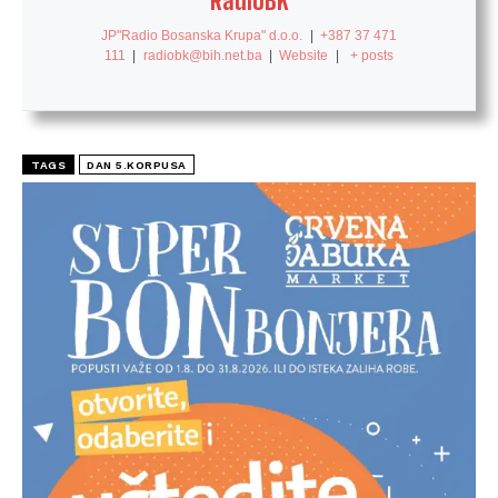
RadioBK
JP"Radio Bosanska Krupa" d.o.o.
|
+387 37 471
111
|
radiobk@bih.net.ba
|
Website
|
+ posts
TAGS
DAN 5.KORPUSA