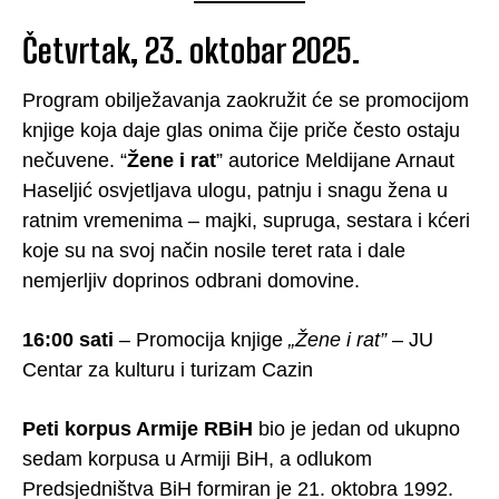
Četvrtak, 23. oktobar 2025.
Program obilježavanja zaokružit će se promocijom
knjige koja daje glas onima čije priče često ostaju
nečuvene. “
Žene i rat
” autorice Meldijane Arnaut
Haseljić osvjetljava ulogu, patnju i snagu žena u
ratnim vremenima – majki, supruga, sestara i kćeri
koje su na svoj način nosile teret rata i dale
nemjerljiv doprinos odbrani domovine.
16:00 sati
– Promocija knjige
„Žene i rat”
– JU
Centar za kulturu i turizam Cazin
Peti korpus Armije RBiH
bio je jedan od ukupno
sedam korpusa u Armiji BiH, a odlukom
Predsjedništva BiH formiran je 21. oktobra 1992.