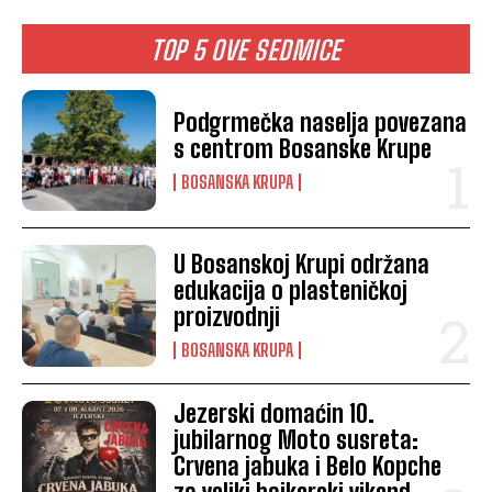
TOP 5 OVE SEDMICE
Podgrmečka naselja povezana
s centrom Bosanske Krupe
BOSANSKA KRUPA
U Bosanskoj Krupi održana
edukacija o plasteničkoj
proizvodnji
BOSANSKA KRUPA
Jezerski domaćin 10.
jubilarnog Moto susreta:
Crvena jabuka i Belo Kopche