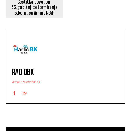
Čestitka povodom
33.godišnjice formiranja
5.korpusa Armije RBiH
RADIOBK
https://radiobk.ba