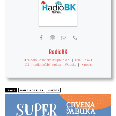
RadioBK
JP"Radio Bosanska Krupa" d.o.o.
|
+387 37 471
111
|
radiobk@bih.net.ba
|
Website
|
+ posts
TAGS
DAN 5.KORPUSA
VIJESTI