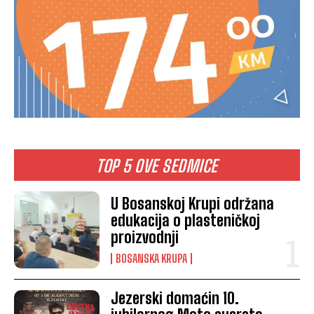
TOP 5 OVE SEDMICE
U Bosanskoj Krupi održana
edukacija o plasteničkoj
proizvodnji
BOSANSKA KRUPA
Jezerski domaćin 10.