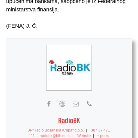
upućenima bankama, saopćeno je iz Federalnog
ministarstva finansija.
(FENA) J. Č.
RadioBK
JP"Radio Bosanska Krupa" d.o.o.
|
+387 37 471
111
|
radiobk@bih.net.ba
|
Website
|
+ posts