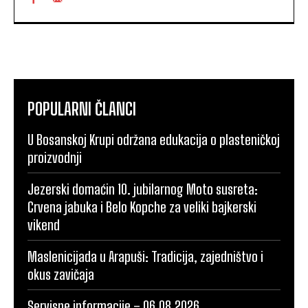
POPULARNI ČLANCI
U Bosanskoj Krupi održana edukacija o plasteničkoj
proizvodnji
Jezerski domaćin 10. jubilarnog Moto susreta:
Crvena jabuka i Belo Kopche za veliki bajkerski
vikend
Maslenicijada u Arapuši: Tradicija, zajedništvo i
okus zavičaja
Servisne informacije – 06.08.2026.