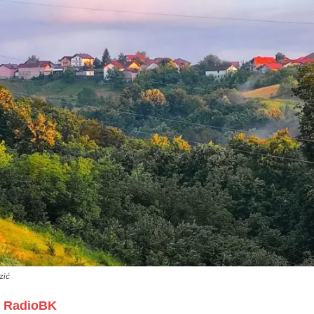
zić
RadioBK