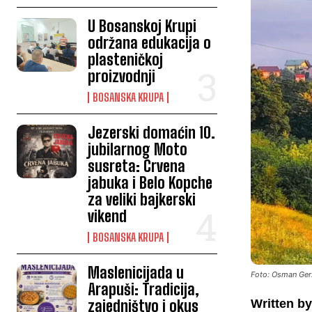
U Bosanskoj Krupi
održana edukacija o
plasteničkoj
proizvodnji
BOSANSKA KRUPA
Jezerski domaćin 10.
jubilarnog Moto
susreta: Crvena
jabuka i Belo Kopche
za veliki bajkerski
vikend
BOSANSKA KRUPA
Maslenicijada u
Foto: Osman Ger
Arapuši: Tradicija,
zajedništvo i okus
Written by