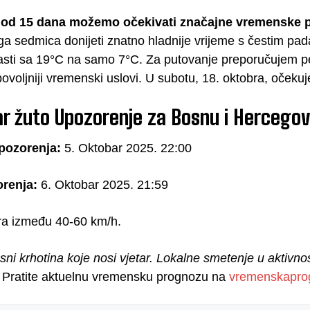
 od 15 dana možemo očekivati značajne vremenske 
ga sedmica donijeti znatno hladnije vrijeme s čestim pa
asti sa 19°C na samo 7°C. Za putovanje preporučujem per
povoljniji vremenski uslovi. U subotu, 18. oktobra, očeku
ar žuto Upozorenje za Bosnu i Hercegov
pozorenja:
5. Oktobar 2025. 22:00
orenja:
6. Oktobar 2025. 21:59
tra između 40-60 km/h.
esni krhotina koje nosi vjetar. Lokalne smetenje u aktiv
Pratite aktuelnu vremensku prognozu na
vremenskapro