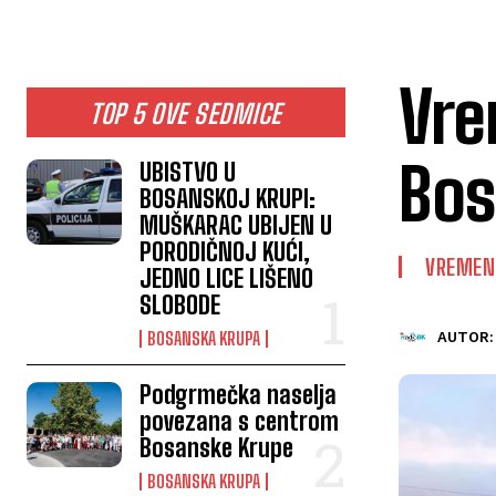
Vre
TOP 5 OVE SEDMICE
Bos
UBISTVO U
BOSANSKOJ KRUPI:
MUŠKARAC UBIJEN U
PORODIČNOJ KUĆI,
VREMEN
JEDNO LICE LIŠENO
SLOBODE
BOSANSKA KRUPA
AUTOR:
Podgrmečka naselja
povezana s centrom
Bosanske Krupe
BOSANSKA KRUPA