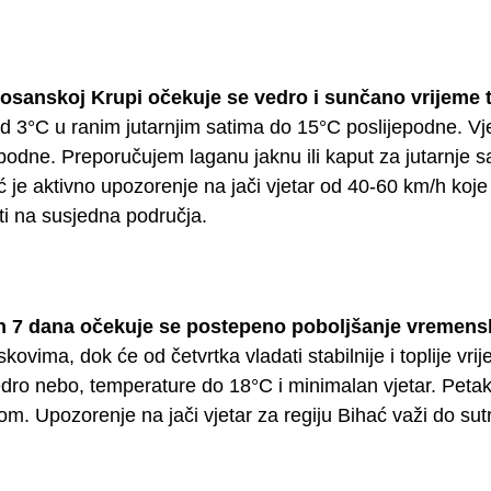
osanskoj Krupi očekuje se vedro i sunčano vrijeme 
od 3°C u ranim jutarnjim satima do 15°C poslijepodne. Vj
odne. Preporučujem laganu jaknu ili kaput za jutarnje sa
ć je aktivno upozorenje na jači vjetar od 40-60 km/h koje
ti na susjedna područja.
h 7 dana očekuje se postepeno poboljšanje vremensk
skovima, dok će od četvrtka vladati stabilnije i toplije vr
ro nebo, temperature do 18°C i minimalan vjetar. Petak i
m. Upozorenje na jači vjetar za regiju Bihać važi do sut