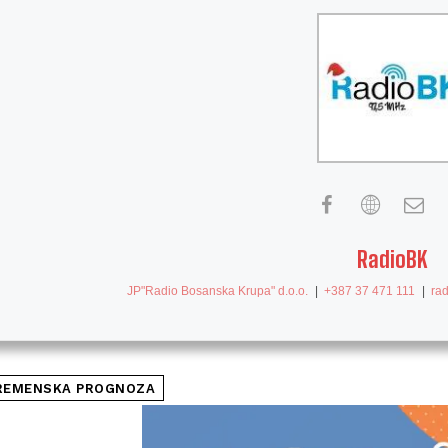
RadioBK
JP"Radio Bosanska Krupa" d.o.o.
|
+387 37 471 111
|
ra
REMENSKA PROGNOZA