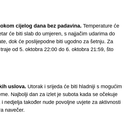
tokom cijelog dana bez padavina.
Temperature će
etar će biti slab do umjeren, s najjačim udarima do
te, dok će poslijepodne biti ugodno za šetnju. Za
 traje od 5. oktobra 22:00 do 6. oktobra 21:59, što
ih uslova.
Utorak i srijeda će biti hladniji s mogućim
ijeme. Najbolji dan za izlet je subota kada se očekuje
 nedjelja također nude povoljne uvjete za aktivnosti
ra navečer.