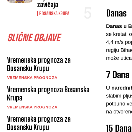
zavičaja
Danas
BOSANSKA KRUPA
Danas u B
se kretati 
SLIČNE OBJAVE
4,4 m/s pop
regiju Biha
može utica
Vremenska prognoza za
Bosansku Krupu
7 Dana
VREMENSKA PROGNOZA
U naredni
Vremenska prognoza Bosanska
slabim plju
Krupa
potpuno ved
VREMENSKA PROGNOZA
na otvoreno
Vremenska prognoza za
Bosansku Krupu
15 Dana