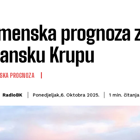
menska prognoza 
ansku Krupu
SKA PROGNOZA
čitanja
RadioBK
1
min.
Ponedjeljak,6. Oktobra 2025.