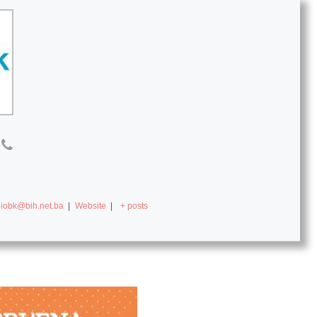
diobk@bih.net.ba
|
Website
|
+ posts