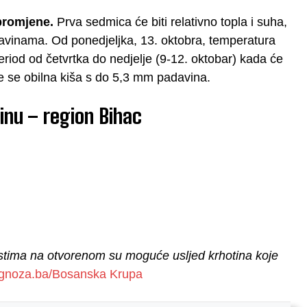
promjene.
Prva sedmica će biti relativno topla i suha,
davinama. Od ponedjeljka, 13. oktobra, temperatura
iod od četvrtka do nedjelje (9-12. oktobar) kada će
je se obilna kiša s do 5,3 mm padavina.
inu – region Bihac
nostima na otvorenom su moguće usljed krhotina koje
gnoza.ba/Bosanska Krupa