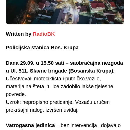
Written by
RadioBK
Policijska stanica Bos. Krupa
Dana 29.09. u 15.50 sati – saobraćajna nezgoda
u Ul. 511. Slavne brigade (Bosanska Krupa).
Učestvovali motociklista i putničko vozilo,
materijalna šteta, 1 lice zadobilo lakše tjelesne
povrede.
Uzrok: nepropisno preticanje. Vozaču uručen
prekršajni nalog, izvršen uviđaj.
Vatrogasna jedinica
– bez intervencija i dojava o