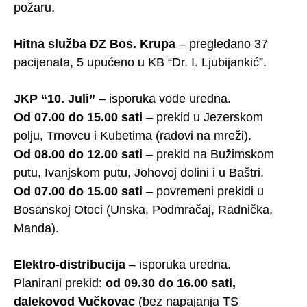
požaru.
Hitna služba DZ Bos. Krupa
– pregledano 37
pacijenata, 5 upućeno u KB “Dr. I. Ljubijankić”.
JKP “10. Juli”
– isporuka vode uredna.
Od 07.00 do 15.00 sati
– prekid u Jezerskom
polju, Trnovcu i Kubetima (radovi na mreži).
Od 08.00 do 12.00 sati
– prekid na Bužimskom
putu, Ivanjskom putu, Johovoj dolini i u Baštri.
Od 07.00 do 15.00 sati
– povremeni prekidi u
Bosanskoj Otoci (Unska, Podmračaj, Radnička,
Manda).
Elektro-distribucija
– isporuka uredna.
Planirani prekid:
od 09.30 do 16.00 sati,
dalekovod Vučkovac
(bez napajanja TS