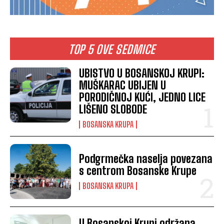
TOP 5 OVE SEDMICE
UBISTVO U BOSANSKOJ KRUPI:
MUŠKARAC UBIJEN U
PORODIČNOJ KUĆI, JEDNO LICE
LIŠENO SLOBODE
BOSANSKA KRUPA
Podgrmečka naselja povezana
s centrom Bosanske Krupe
BOSANSKA KRUPA
U Bosanskoj Krupi održana