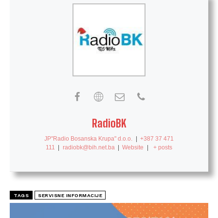
RadioBK
JP"Radio Bosanska Krupa" d.o.o.
|
+387 37 471
111
|
radiobk@bih.net.ba
|
Website
|
+ posts
TAGS
SERVISNE INFORMACIJE