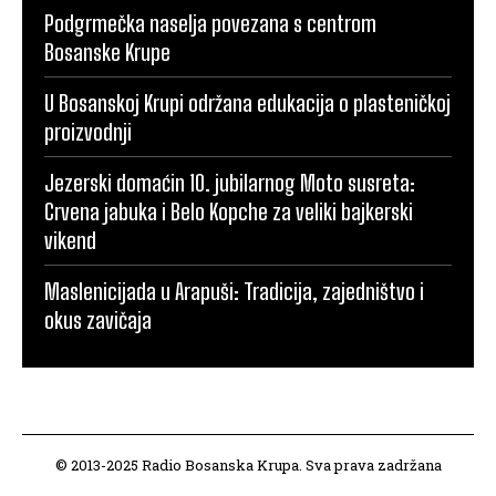
Podgrmečka naselja povezana s centrom
Bosanske Krupe
U Bosanskoj Krupi održana edukacija o plasteničkoj
proizvodnji
Jezerski domaćin 10. jubilarnog Moto susreta:
Crvena jabuka i Belo Kopche za veliki bajkerski
vikend
Maslenicijada u Arapuši: Tradicija, zajedništvo i
okus zavičaja
© 2013-2025 Radio Bosanska Krupa. Sva prava zadržana