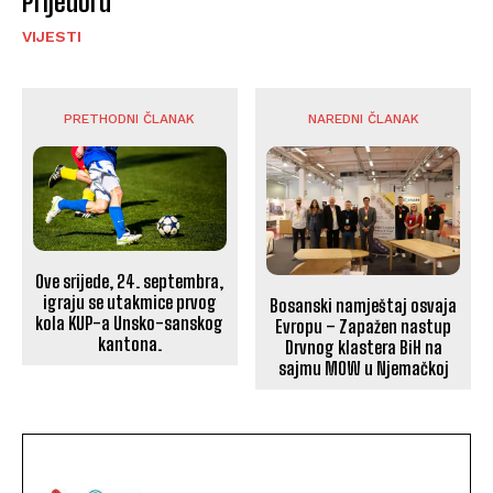
Prijedoru
VIJESTI
PRETHODNI ČLANAK
NAREDNI ČLANAK
Ove srijede, 24. septembra,
igraju se utakmice prvog
Bosanski namještaj osvaja
kola KUP-a Unsko-sanskog
Evropu – Zapažen nastup
kantona.
Drvnog klastera BiH na
sajmu MOW u Njemačkoj