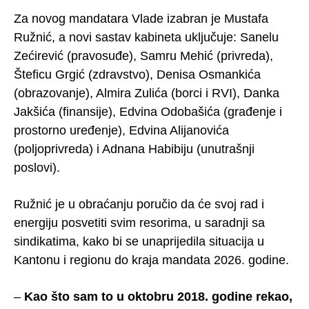
Za novog mandatara Vlade izabran je Mustafa
Ružnić, a novi sastav kabineta uključuje: Sanelu
Zećirević (pravosuđe), Samru Mehić (privreda),
Šteficu Grgić (zdravstvo), Denisa Osmankića
(obrazovanje), Almira Zulića (borci i RVI), Danka
Jakšića (finansije), Edvina Odobašića (građenje i
prostorno uređenje), Edvina Alijanovića
(poljoprivreda) i Adnana Habibiju (unutrašnji
poslovi).
Ružnić je u obraćanju poručio da će svoj rad i
energiju posvetiti svim resorima, u saradnji sa
sindikatima, kako bi se unaprijedila situacija u
Kantonu i regionu do kraja mandata 2026. godine.
–
Kao što sam to u oktobru 2018. godine rekao,