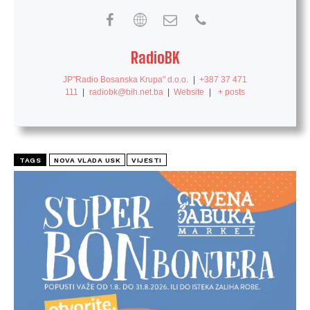
RadioBK
JP"Radio Bosanska Krupa" d.o.o.
|
+387 37 471
111
|
radiobk@bih.net.ba
|
Website
|
+ posts
TAGS
NOVA VLADA USK
VIJESTI