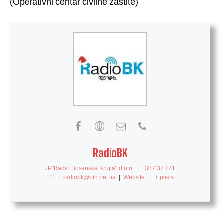
(Operativni centar civilne zaštite)
RadioBK
JP"Radio Bosanska Krupa" d.o.o.
|
+387 37 471
111
|
radiobk@bih.net.ba
|
Website
|
+ posts