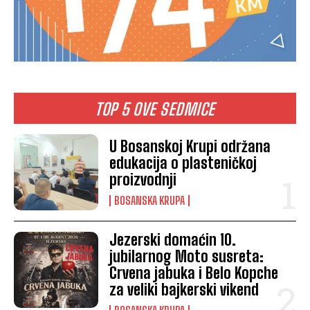
TOP 5 OVE SEDMICE
U Bosanskoj Krupi održana
edukacija o plasteničkoj
proizvodnji
BOSANSKA KRUPA
Jezerski domaćin 10.
jubilarnog Moto susreta:
Crvena jabuka i Belo Kopche
za veliki bajkerski vikend