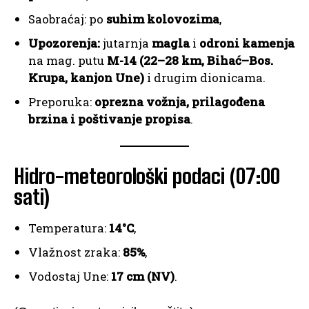
Saobraćaj: po
suhim kolovozima
,
Upozorenja:
jutarnja
magla
i
odroni kamenja
na mag. putu
M-14 (22–28 km, Bihać–Bos.
Krupa, kanjon Une)
i drugim dionicama.
Preporuka:
oprezna vožnja, prilagođena
brzina i poštivanje propisa
.
Hidro-meteorološki podaci (07:00
sati)
Temperatura:
14°C
,
Vlažnost zraka:
85%
,
Vodostaj Une:
17 cm (NV)
.