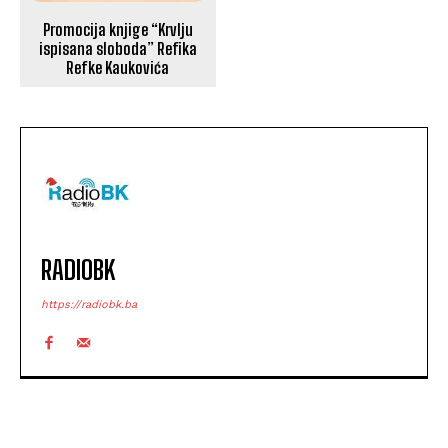
Promocija knjige “Krvlju
ispisana sloboda” Refika
Refke Kaukovića
RADIOBK
https://radiobk.ba