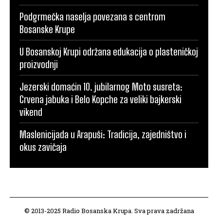
Podgrmečka naselja povezana s centrom
Bosanske Krupe
U Bosanskoj Krupi održana edukacija o plasteničkoj
proizvodnji
Jezerski domaćin 10. jubilarnog Moto susreta:
Crvena jabuka i Belo Kopche za veliki bajkerski
vikend
Maslenicijada u Arapuši: Tradicija, zajedništvo i
okus zavičaja
© 2013-2025 Radio Bosanska Krupa. Sva prava zadržana