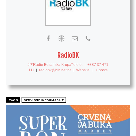
RadioBK
JP"Radio Bosanska Krupa" d.o.o.
|
+387 37 471
111
|
radiobk@bih.net.ba
|
Website
|
+ posts
TAGS
SERVISNE INFORMACIJE