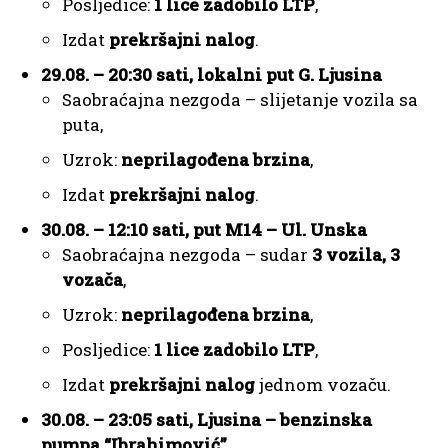
Posljedice:
1 lice zadobilo LTP
,
Izdat
prekršajni nalog
.
29.08. – 20:30 sati, lokalni put G. Ljusina
Saobraćajna nezgoda – slijetanje vozila sa
puta,
Uzrok:
neprilagođena brzina
,
Izdat
prekršajni nalog
.
30.08. – 12:10 sati, put M14 – Ul. Unska
Saobraćajna nezgoda – sudar
3 vozila, 3
vozača
,
Uzrok:
neprilagođena brzina
,
Posljedice:
1 lice zadobilo LTP
,
Izdat
prekršajni nalog
jednom vozaču.
30.08. – 23:05 sati, Ljusina – benzinska
pumpa “Ibrahimović”