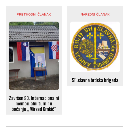
PRETHODNI ČLANAK
NAREDNI ČLANAK
511.slavna brdska brigada
Završen 20. Internacionalni
memorijalni turnir u
boćanju „Mirsad Crnkić“