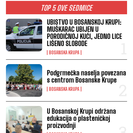
TOP 5 OVE SEDMICE
UBISTVO U BOSANSKOJ KRUPI:
MUŠKARAC UBIJEN U
PORODIČNOJ KUĆI, JEDNO LICE
LIŠENO SLOBODE
BOSANSKA KRUPA
Podgrmečka naselja povezana
s centrom Bosanske Krupe
BOSANSKA KRUPA
U Bosanskoj Krupi održana
edukacija o plasteničkoj
proizvodnji