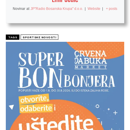
Novinar
at
JP"Radio Bosanska Krupa" d.o.o.
|
Website
|
+ posts
TAGS
SPORTSKE NOVOSTI