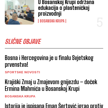
U Bosanskoj Krupi održana
edukacija o plasteničkoj
proizvodnji
BOSANSKA KRUPA
SLIČNE OBJAVE
Bosna i Hercegovina je u finalu Svjetskog
prvenstva!
SPORTSKE NOVOSTI
Krajiški Zmaj u Zmajevom gnijezdu – doček
Ermina Mahmića u Bosanskoj Krupi
BOSANSKA KRUPA
Istorija je ispisana Eman Šertović igrao protiv