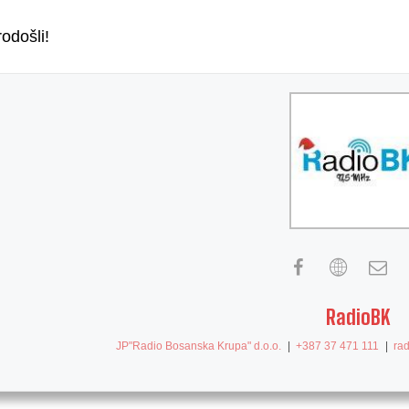
odošli!
RadioBK
JP"Radio Bosanska Krupa" d.o.o.
|
+387 37 471 111
|
ra