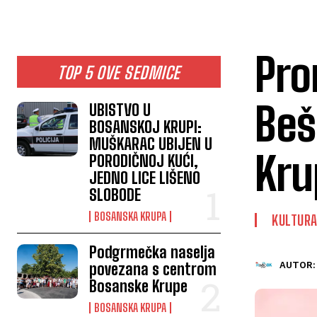
Pro
TOP 5 OVE SEDMICE
Beš
UBISTVO U
BOSANSKOJ KRUPI:
MUŠKARAC UBIJEN U
Kru
PORODIČNOJ KUĆI,
JEDNO LICE LIŠENO
SLOBODE
BOSANSKA KRUPA
KULTUR
Podgrmečka naselja
povezana s centrom
AUTOR:
Bosanske Krupe
BOSANSKA KRUPA