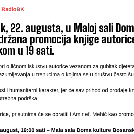
RadioBK
k, 22. augusta, u Maloj sali Do
držana promocija knjige autoric
om u 19 sati.
ri o ličnom iskustvu autorice vezanom za gubitak djeteta, o
azumijevanja u trenucima o kojima se u društvu često šut
si i humanitarni karakter, jer će sav prihod od prodaje 
otrebna podrška.
ice, prisutnima će se obratiti i Amir ef. Mehić kao promo
 august, 19:00 sati – Mala sala Doma kulture Bosans