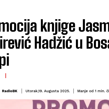
mocija knjige Jas
irević Hadžić u Bo
pi
A
č
RadioBK
Manje od 1
min.
Utorak,19. Augusta 2025.