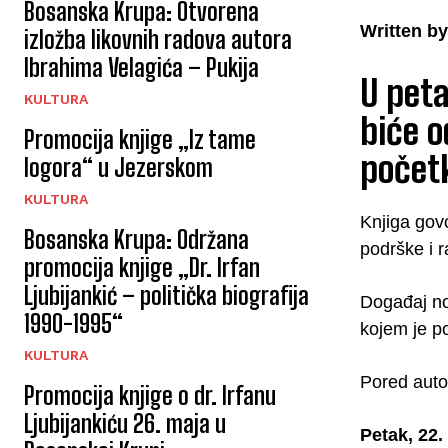
Bosanska Krupa: Otvorena
Written by
izložba likovnih radova autora
Ibrahima Velagića – Pukija
U peta
KULTURA
biće o
Promocija knjige „Iz tame
početk
logora“ u Jezerskom
KULTURA
Knjiga govo
Bosanska Krupa: Održana
podrške i r
promocija knjige „Dr. Irfan
Ljubijankić – politička biografija
Događaj no
1990-1995“
kojem je p
KULTURA
Pored autor
Promocija knjige o dr. Irfanu
Ljubijankiću 26. maja u
Petak, 22.