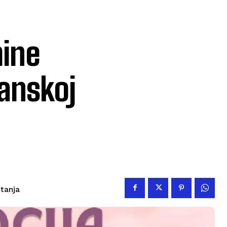
mine
sanskoj
itanja