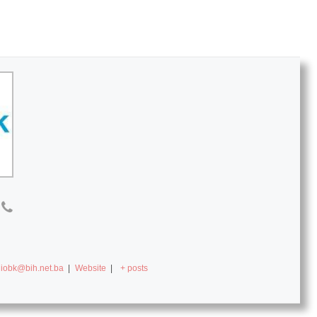
diobk@bih.net.ba
|
Website
|
+ posts