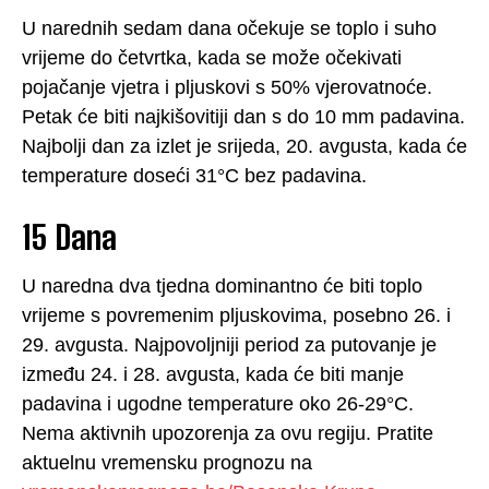
U narednih sedam dana očekuje se toplo i suho
vrijeme do četvrtka, kada se može očekivati
pojačanje vjetra i pljuskovi s 50% vjerovatnoće.
Petak će biti najkišovitiji dan s do 10 mm padavina.
Najbolji dan za izlet je srijeda, 20. avgusta, kada će
temperature doseći 31°C bez padavina.
15 Dana
U naredna dva tjedna dominantno će biti toplo
vrijeme s povremenim pljuskovima, posebno 26. i
29. avgusta. Najpovoljniji period za putovanje je
između 24. i 28. avgusta, kada će biti manje
padavina i ugodne temperature oko 26-29°C.
Nema aktivnih upozorenja za ovu regiju. Pratite
aktuelnu vremensku prognozu na