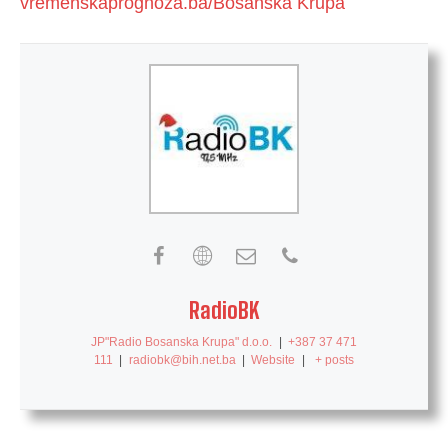
vremenskaprognoza.ba/Bosanska Krupa
RadioBK
JP"Radio Bosanska Krupa" d.o.o.
|
+387 37 471
111
|
radiobk@bih.net.ba
|
Website
|
+ posts