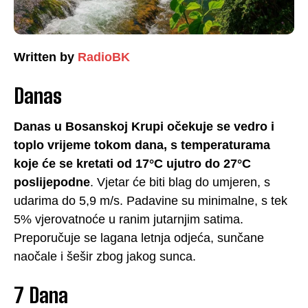
Written by
RadioBK
Danas
Danas u Bosanskoj Krupi očekuje se vedro i
toplo vrijeme tokom dana, s temperaturama
koje će se kretati od 17°C ujutro do 27°C
poslijepodne
. Vjetar će biti blag do umjeren, s
udarima do 5,9 m/s. Padavine su minimalne, s tek
5% vjerovatnoće u ranim jutarnjim satima.
Preporučuje se lagana letnja odjeća, sunčane
naočale i šešir zbog jakog sunca.
7 Dana