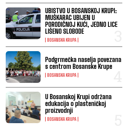
UBISTVO U BOSANSKOJ KRUPI:
MUŠKARAC UBIJEN U
PORODIČNOJ KUĆI, JEDNO LICE
LIŠENO SLOBODE
BOSANSKA KRUPA
Podgrmečka naselja povezana
s centrom Bosanske Krupe
BOSANSKA KRUPA
U Bosanskoj Krupi održana
edukacija o plasteničkoj
proizvodnji
BOSANSKA KRUPA