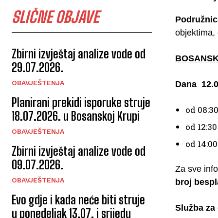
SLIČNE OBJAVE
Podružnica
objektima,
Zbirni izvještaj analize vode od
BOSANSK
29.07.2026.
OBAVJEŠTENJA
Dana 12.0
Planirani prekidi isporuke struje
od 08:3
18.07.2026. u Bosanskoj Krupi
od 12:3
OBAVJEŠTENJA
od 14:0
Zbirni izvještaj analize vode od
09.07.2026.
Za sve inf
OBAVJEŠTENJA
broj bespl
Evo gdje i kada neće biti struje
Služba za
u ponedeljak 13.07. i srijedu