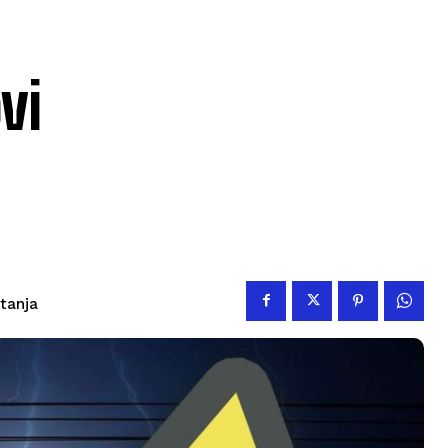
vi
itanja