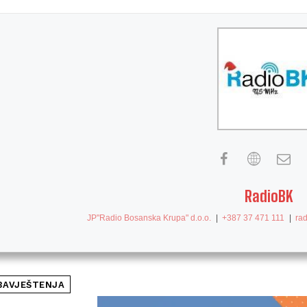
RadioBK
JP"Radio Bosanska Krupa" d.o.o.
|
+387 37 471 111
|
ra
BAVJEŠTENJA