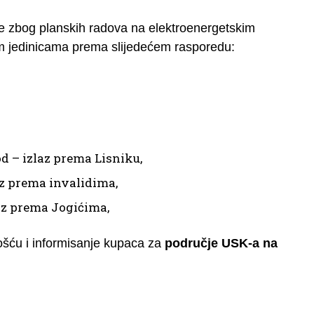
e zbog planskih radova na elektroenergetskim
nim jedinicama prema slijedećem rasporedu:
od – izlaz prema Lisniku,
az prema invalidima,
laz prema Jogićima,
ošću i informisanje kupaca za
područje USK-a na