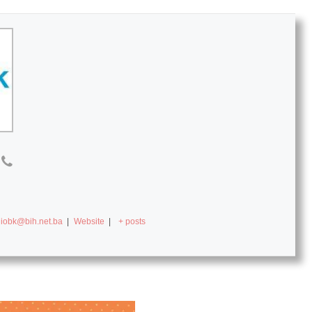
diobk@bih.net.ba
|
Website
|
+ posts