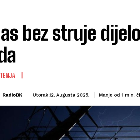
as bez struje dijelo
da
ŠTENJA
č
RadioBK
Manje od 1
min.
Utorak,12. Augusta 2025.