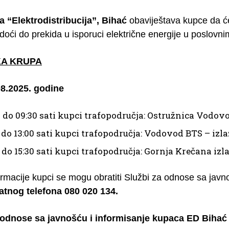
 “Elektrodistribucija”, Bihać
obaviještava kupce da ć
 doći do prekida u isporuci električne energije u poslov
A KRUPA
8.2025. godine
0 do 09:30 sati kupci trafopodručja: Ostružnica Vodov
0 do 13:00 sati kupci trafopodručja: Vodovod BTS – izl
0 do 15:30 sati kupci trafopodručja: Gornja Krečana iz
ormacije kupci se mogu obratiti Službi za odnose sa javn
atnog telefona 080 020 134.
 odnose sa javnošću i informisanje kupaca ED Bihać