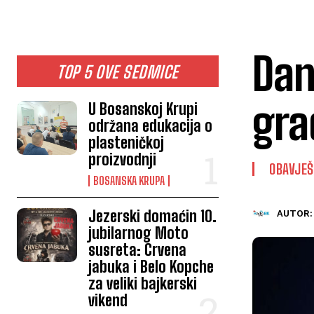
Dan
TOP 5 OVE SEDMICE
gra
U Bosanskoj Krupi
održana edukacija o
plasteničkoj
proizvodnji
OBAVJE
BOSANSKA KRUPA
Jezerski domaćin 10.
AUTOR:
jubilarnog Moto
susreta: Crvena
jabuka i Belo Kopche
za veliki bajkerski
vikend