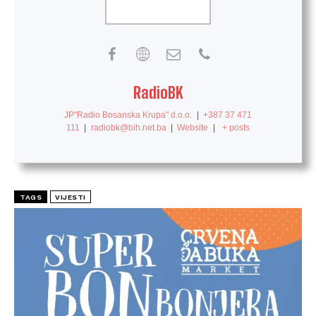
RadioBK
JP"Radio Bosanska Krupa" d.o.o.
|
+387 37 471
111
|
radiobk@bih.net.ba
|
Website
|
+ posts
TAGS
VIJESTI