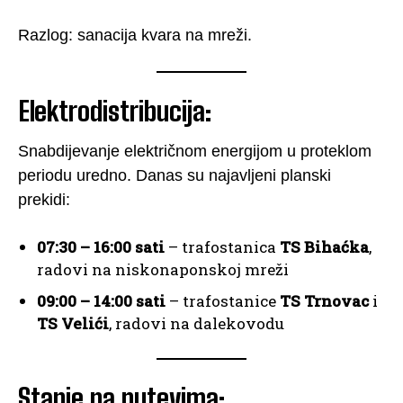
Razlog: sanacija kvara na mreži.
Elektrodistribucija:
Snabdijevanje električnom energijom u proteklom
periodu uredno. Danas su najavljeni planski
prekidi:
07:30 – 16:00 sati
– trafostanica
TS Bihaćka
,
radovi na niskonaponskoj mreži
09:00 – 14:00 sati
– trafostanice
TS Trnovac
i
TS Velići
, radovi na dalekovodu
Stanje na putevima
: