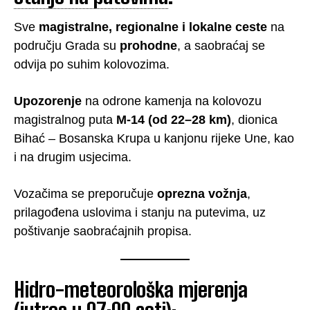
Sve
magistralne, regionalne i lokalne ceste
na
području Grada su
prohodne
, a saobraćaj se
odvija po suhim kolovozima.
Upozorenje
na odrone kamenja na kolovozu
magistralnog puta
M-14 (od 22–28 km)
, dionica
Bihać – Bosanska Krupa u kanjonu rijeke Une, kao
i na drugim usjecima.
Vozačima se preporučuje
oprezna vožnja
,
prilagođena uslovima i stanju na putevima, uz
poštivanje saobraćajnih propisa.
Hidro-meteorološka mjerenja
(jutros u 07:00 sati):