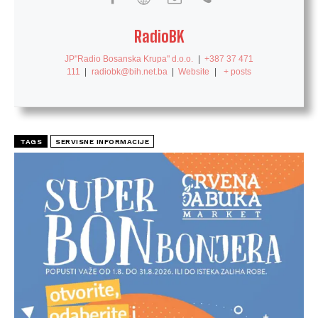
RadioBK
JP"Radio Bosanska Krupa" d.o.o.
|
+387 37 471
111
|
radiobk@bih.net.ba
|
Website
|
+ posts
TAGS
SERVISNE INFORMACIJE