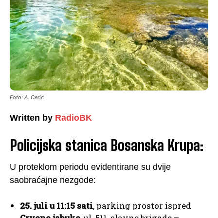
Foto: A. Cerić
Written by
RadioBK
Policijska stanica Bosanska Krupa:
U proteklom periodu evidentirane su dvije
saobraćajne nezgode:
25. juli u 11:15 sati
, parking prostor ispred
Crvene jabuke
, ul. 511. slavne brigade –