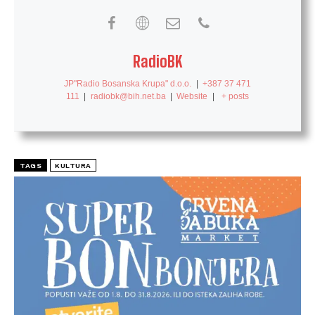
RadioBK
JP"Radio Bosanska Krupa" d.o.o.
|
+387 37 471
111
|
radiobk@bih.net.ba
|
Website
|
+ posts
TAGS
KULTURA