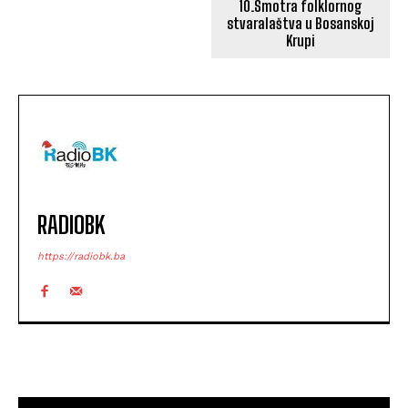
10.Smotra folklornog
stvaralaštva u Bosanskoj
Krupi
RADIOBK
https://radiobk.ba