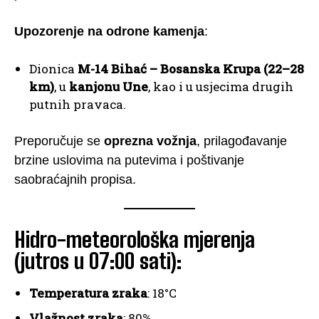
Upozorenje na odrone kamenja
:
Dionica
M-14 Bihać – Bosanska Krupa (22–28
km)
, u
kanjonu Une
, kao i u usjecima drugih
putnih pravaca.
Preporučuje se
oprezna vožnja
, prilagođavanje
brzine uslovima na putevima i poštivanje
saobraćajnih propisa.
Hidro-meteorološka mjerenja
(jutros u 07:00 sati):
Temperatura zraka
: 18°C
Vlažnost zraka
: 80%