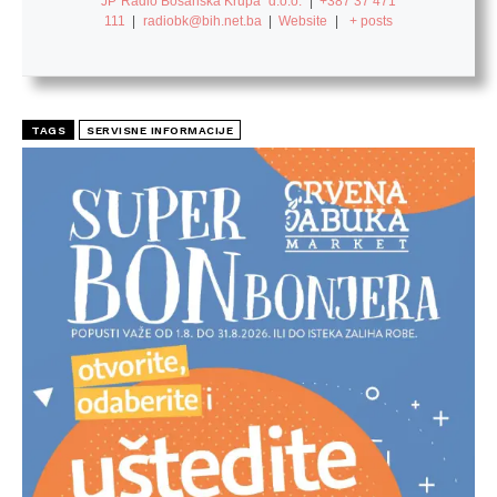
JP"Radio Bosanska Krupa" d.o.o.
|
+387 37 471
111
|
radiobk@bih.net.ba
|
Website
|
+ posts
TAGS
SERVISNE INFORMACIJE