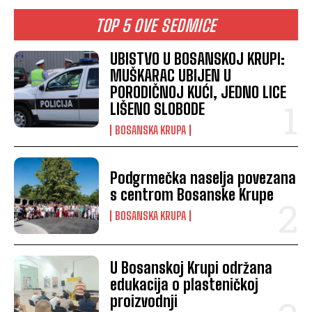
TOP 5 OVE SEDMICE
UBISTVO U BOSANSKOJ KRUPI:
MUŠKARAC UBIJEN U
PORODIČNOJ KUĆI, JEDNO LICE
LIŠENO SLOBODE
BOSANSKA KRUPA
Podgrmečka naselja povezana
s centrom Bosanske Krupe
BOSANSKA KRUPA
U Bosanskoj Krupi održana
edukacija o plasteničkoj
proizvodnji