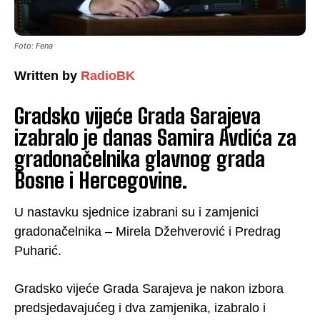
Foto: Fena
Written by
RadioBK
Gradsko vijeće Grada Sarajeva
izabralo je danas Samira Avdića za
gradonačelnika glavnog grada
Bosne i Hercegovine.
U nastavku sjednice izabrani su i zamjenici
gradonačelnika – Mirela Džehverović i Predrag
Puharić.
Gradsko vijeće Grada Sarajeva je nakon izbora
predsjedavajućeg i dva zamjenika, izabralo i