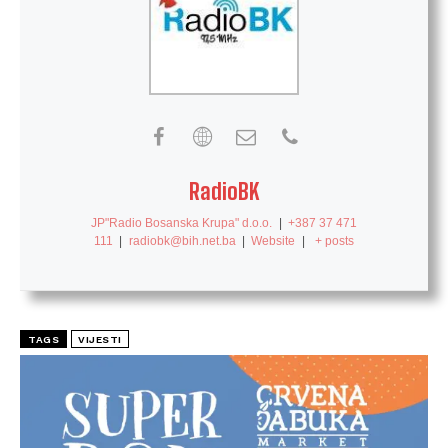
RadioBK
JP"Radio Bosanska Krupa" d.o.o.
|
+387 37 471
111
|
radiobk@bih.net.ba
|
Website
|
+ posts
TAGS
VIJESTI