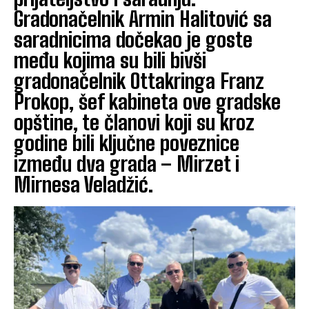
Gradonačelnik Armin Halitović sa
saradnicima dočekao je goste
među kojima su bili bivši
gradonačelnik Ottakringa Franz
Prokop, šef kabineta ove gradske
opštine, te članovi koji su kroz
godine bili ključne poveznice
između dva grada – Mirzet i
Mirnesa Veladžić.