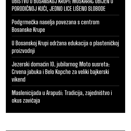
UBISTVO U BOSANSKOJ KRUPI: MUŠKARAC UBIJEN U
PORODIČNOJ KUĆI, JEDNO LICE LIŠENO SLOBODE
Podgrmečka naselja povezana s centrom
Bosanske Krupe
U Bosanskoj Krupi održana edukacija o plasteničkoj
proizvodnji
Jezerski domaćin 10. jubilarnog Moto susreta:
Crvena jabuka i Belo Kopche za veliki bajkerski
vikend
Maslenicijada u Arapuši: Tradicija, zajedništvo i
okus zavičaja