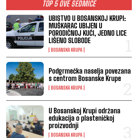
TOP 5 OVE SEDMICE
UBISTVO U BOSANSKOJ KRUPI:
MUŠKARAC UBIJEN U
PORODIČNOJ KUĆI, JEDNO LICE
LIŠENO SLOBODE
BOSANSKA KRUPA
Podgrmečka naselja povezana
s centrom Bosanske Krupe
BOSANSKA KRUPA
U Bosanskoj Krupi održana
edukacija o plasteničkoj
proizvodnji
BOSANSKA KRUPA