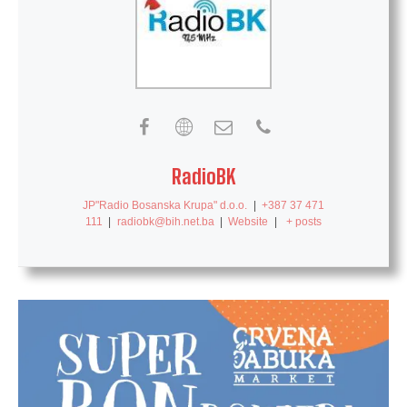
RadioBK
JP"Radio Bosanska Krupa" d.o.o.
|
+387 37 471
111
|
radiobk@bih.net.ba
|
Website
|
+ posts