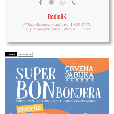
RadioBK
JP"Radio Bosanska Krupa" d.o.o.
|
+387 37 471
111
|
radiobk@bih.net.ba
|
Website
|
+ posts
TAGS
VIJESTI