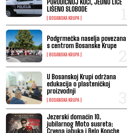
PORODIČNOJ KUĆI, JEDNO LICE
LIŠENO SLOBODE
BOSANSKA KRUPA
Podgrmečka naselja povezana
s centrom Bosanske Krupe
BOSANSKA KRUPA
U Bosanskoj Krupi održana
edukacija o plasteničkoj
proizvodnji
BOSANSKA KRUPA
Jezerski domaćin 10.
jubilarnog Moto susreta:
Crvena jabuka i Belo Kopche