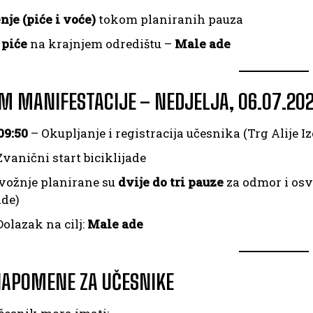
nje (piće i voće)
tokom planiranih pauza
 piće
na krajnjem odredištu –
Male ade
 MANIFESTACIJE – NEDJELJA, 06.07.202
09:50
– Okupljanje i registracija učesnika (Trg Alije I
Zvanični start biciklijade
ožnje planirane su
dvije do tri pauze
za odmor i osvj
ade)
olazak na cilj:
Male ade
NAPOMENE ZA UČESNIKE