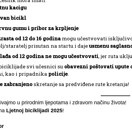
česnik mora imati:
tnu kacigu
van bicikl
vnu gumu i pribor za krpljenje
zrasta od 12 do 16 godina
mogu učestvovati isključiv
elj/staratelj prisutan na startu i daje
usmenu saglasn
lađa od 12 godina ne mogu učestvovati
, jer ruta ukl
iciklijade svi učesnici su
obavezni poštovati upute o
i, kao i pripadnika
policije
.
je zabranjeno
skretanje sa predviđene rute kretanja!
ivajmo u prirodnim ljepotama i zdravom načinu života!
 na
Ljetnoj biciklijadi 2025
!
or