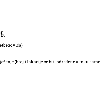
5.
zetbegovića)
eženje (broj i lokacije će biti određene u toku same