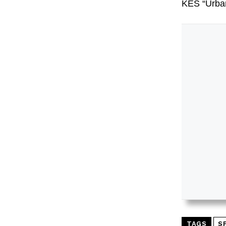
KES “Urba
TAGS
S