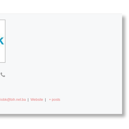
diobk@bih.net.ba
|
Website
|
+ posts