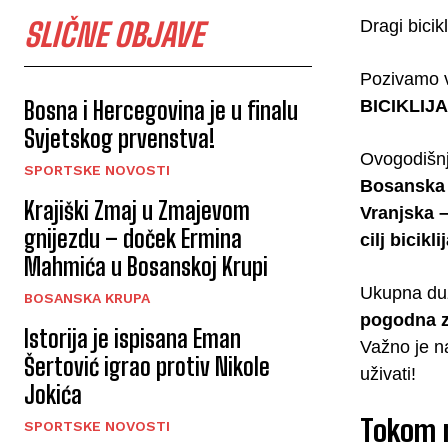
Dragi bicikli
SLIČNE OBJAVE
Pozivamo 
BICIKLIJ
Bosna i Hercegovina je u finalu
Svjetskog prvenstva!
Ovogodišnja
SPORTSKE NOVOSTI
Bosanska 
Krajiški Zmaj u Zmajevom
Vranjska 
gnijezdu – doček Ermina
cilj bicik
Mahmića u Bosanskoj Krupi
Ukupna duž
BOSANSKA KRUPA
pogodna z
Istorija je ispisana Eman
Važno je n
Šertović igrao protiv Nikole
uživati!
Jokića
Tokom m
SPORTSKE NOVOSTI