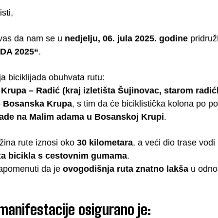
sti,
vas da nam se u
nedjelju, 06. jula 2025. godine
pridruž
ADA 2025“
.
 biciklijada obuhvata rutu:
Krupa – Radić (kraj izletišta Šujinovac, starom rad
– Bosanska Krupa
, s tim da će biciklistička kolona po 
lijade na Malim adama u Bosanskoj Krupi
.
ina rute iznosi oko
30 kilometara
, a veći dio trase vodi
a bicikla s cestovnim gumama
.
apomenuti da je
ovogodišnja ruta znatno lakša
u odnos
anifestacije osigurano je: