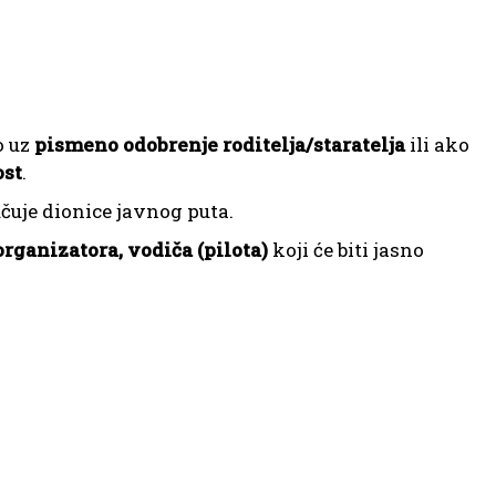
o uz
pismeno odobrenje roditelja/staratelja
ili ako
ost
.
jučuje dionice javnog puta.
rganizatora, vodiča (pilota)
koji će biti jasno