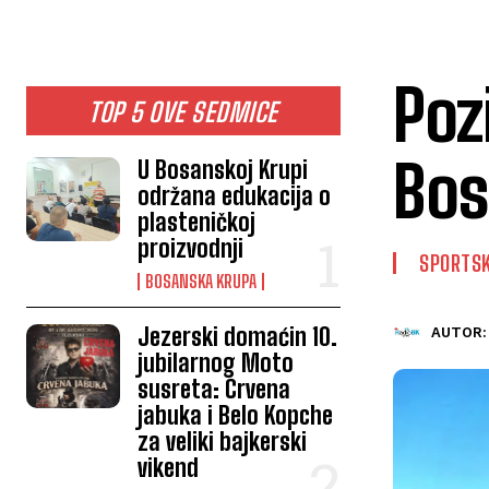
Poz
TOP 5 OVE SEDMICE
Bos
U Bosanskoj Krupi
održana edukacija o
plasteničkoj
proizvodnji
SPORTSK
BOSANSKA KRUPA
Jezerski domaćin 10.
AUTOR:
jubilarnog Moto
susreta: Crvena
jabuka i Belo Kopche
za veliki bajkerski
vikend