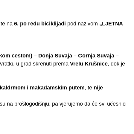
ite na
6. po redu biciklijadi
pod nazivom
„LJETNA
ićkom cestom) – Donja Suvaja – Gornja Suvaja –
povratku u grad skrenuti prema
Vrelu Krušnice
, dok je
kaldrmom i makadamskim putem
, te
nije
u na prošlogodišnju, pa vjerujemo da će svi učesnici