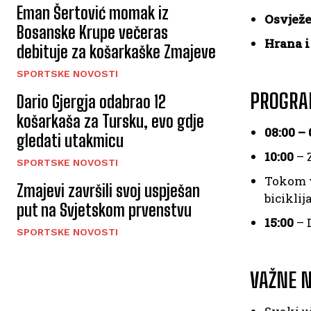
Eman Šertović momak iz
Osvježe
Bosanske Krupe večeras
Hrana i
debituje za košarkaške Zmajeve
SPORTSKE NOVOSTI
PROGRAM
Dario Gjergja odabrao 12
košarkaša za Tursku, evo gdje
08:00 – 
gledati utakmicu
10:00
– 
SPORTSKE NOVOSTI
Tokom v
Zmajevi završili svoj uspješan
biciklij
put na Svjetskom prvenstvu
15:00
– D
SPORTSKE NOVOSTI
VAŽNE 