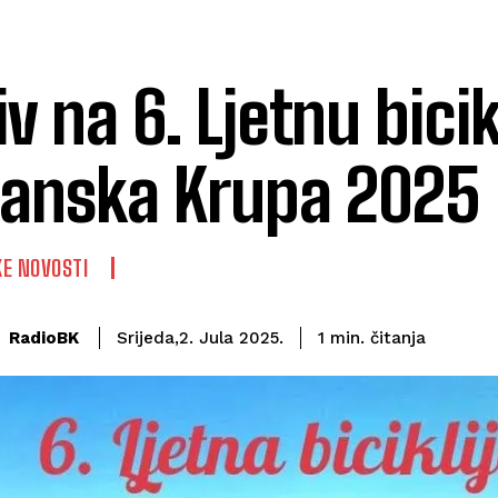
iv na 6. Ljetnu bici
anska Krupa 2025
E NOVOSTI
čitanja
RadioBK
1
min.
Srijeda,2. Jula 2025.