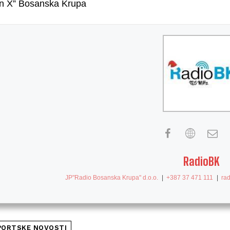
n X” Bosanska Krupa
RadioBK
JP"Radio Bosanska Krupa" d.o.o.
|
+387 37 471 111
|
ra
PORTSKE NOVOSTI