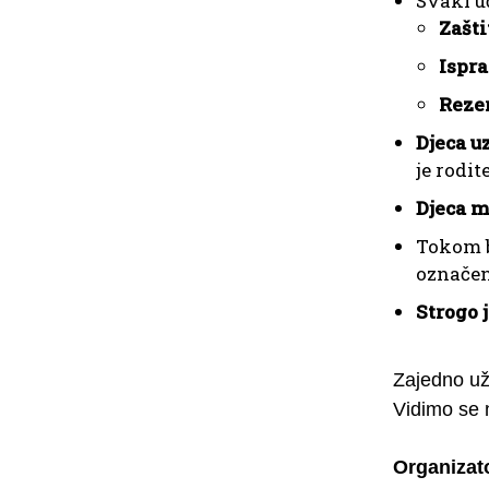
Svaki u
Zašti
Ispra
Rezer
Djeca u
je rodit
Djeca m
Tokom b
označen
Strogo 
Zajedno už
Vidimo se
Organizat