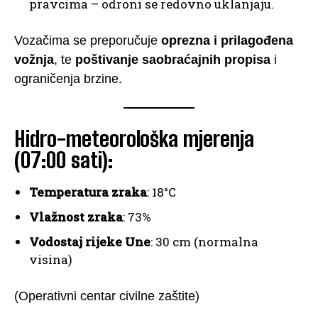
pravcima – odroni se redovno uklanjaju.
Vozačima se preporučuje
oprezna i prilagođena
vožnja
, te
poštivanje saobraćajnih propisa
i
ograničenja brzine.
Hidro-meteorološka mjerenja
(07:00 sati):
Temperatura zraka
: 18°C
Vlažnost zraka
: 73%
Vodostaj rijeke Une
: 30 cm (normalna
visina)
(Operativni centar civilne zaštite)