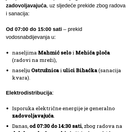
zadovoljavajuća
, uz sljedeće prekide zbog radova
i sanacija:
Od 07:00 do 15:00 sati
– prekid
vodosnabdijevanja u:
naseljima
Mahmić selo
i
Mehića ploča
(radovi na mreži),
naselju
Ostružnica
i
ulici Bihaćka
(sanacija
kvara).
Elektrodistribucija
:
Isporuka električne energije je generalno
zadovoljavajuća
.
Danas,
od 07:30 do 14:30 sati
, zbog radova na