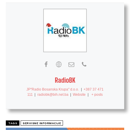
RadioBK
JP"Radio Bosanska Krupa" d.o.o.
|
+387 37 471
111
|
radiobk@bih.net.ba
|
Website
|
+ posts
TAGS
SERVISNE INFORMACIJE