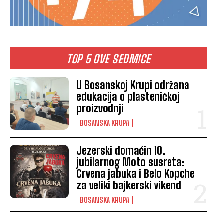
TOP 5 OVE SEDMICE
U Bosanskoj Krupi održana
edukacija o plasteničkoj
proizvodnji
BOSANSKA KRUPA
Jezerski domaćin 10.
jubilarnog Moto susreta:
Crvena jabuka i Belo Kopche
za veliki bajkerski vikend
BOSANSKA KRUPA