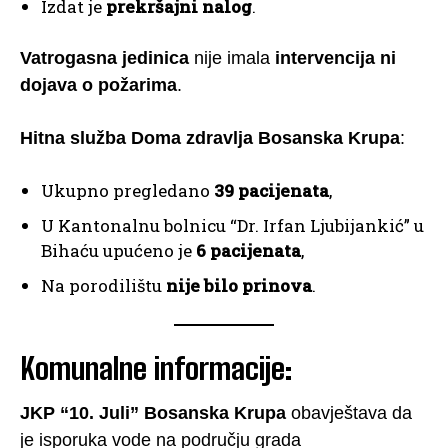
Izdat je
prekršajni nalog
.
Vatrogasna jedinica
nije imala
intervencija ni
dojava o požarima
.
Hitna služba Doma zdravlja Bosanska Krupa
:
Ukupno pregledano
39 pacijenata
,
U Kantonalnu bolnicu “Dr. Irfan Ljubijankić” u
Bihaću upućeno je
6 pacijenata
,
Na porodilištu
nije bilo prinova
.
Komunalne informacije:
JKP “10. Juli” Bosanska Krupa
obavještava da
je isporuka vode na području grada