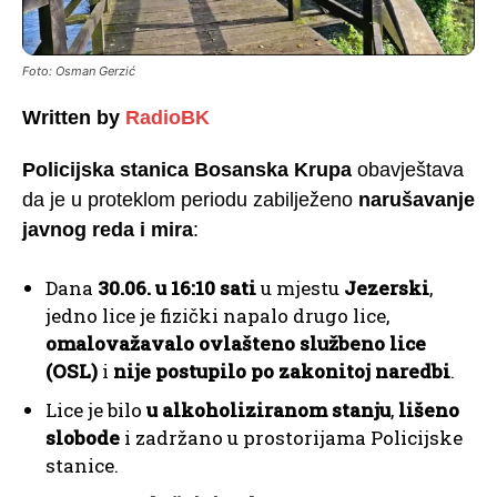
Foto: Osman Gerzić
Written by
RadioBK
Policijska stanica Bosanska Krupa
obavještava
da je u proteklom periodu zabilježeno
narušavanje
javnog reda i mira
:
Dana
30.06. u 16:10 sati
u mjestu
Jezerski
,
jedno lice je fizički napalo drugo lice,
omalovažavalo ovlašteno službeno lice
(OSL)
i
nije postupilo po zakonitoj naredbi
.
Lice je bilo
u alkoholiziranom stanju
,
lišeno
slobode
i zadržano u prostorijama Policijske
stanice.