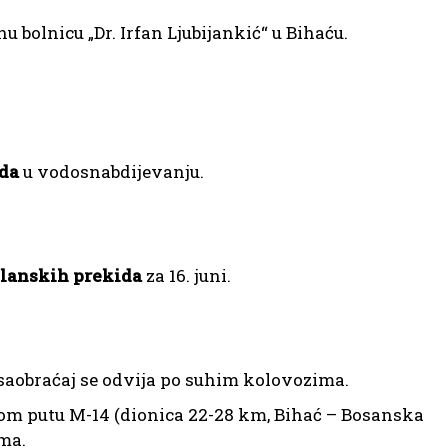
 bolnicu „Dr. Irfan Ljubijankić“ u Bihaću.
ida
u vodosnabdijevanju.
planskih prekida
za 16. juni.
saobraćaj se odvija po suhim kolovozima.
m putu M-14 (dionica 22-28 km, Bihać – Bosanska
ma.