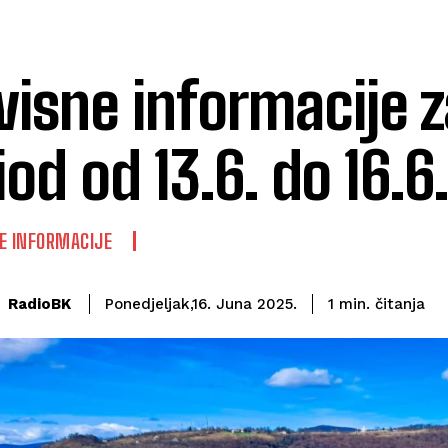
visne informacije z
iod od 13.6. do 16.6
E INFORMACIJE
čitanja
RadioBK
1
min.
Ponedjeljak,16. Juna 2025.