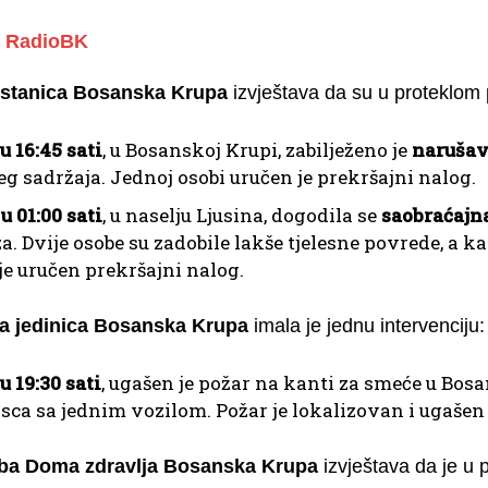
RadioBK
a stanica Bosanska Krupa
izvještava da su u proteklom 
 u 16:45 sati
, u Bosanskoj Krupi, zabilježeno je
narušav
eg sadržaja. Jednoj osobi uručen je prekršajni nalog.
 u 01:00 sati
, u naselju Ljusina, dogodila se
saobraćajn
a. Dvije osobe su zadobile lakše tjelesne povrede, a 
je uručen prekršajni nalog.
a jedinica Bosanska Krupa
imala je jednu intervenciju:
 u 19:30 sati
, ugašen je požar na kanti za smeće u Bos
sca sa jednim vozilom. Požar je lokalizovan i ugašen
žba Doma zdravlja Bosanska Krupa
izvještava da je u 