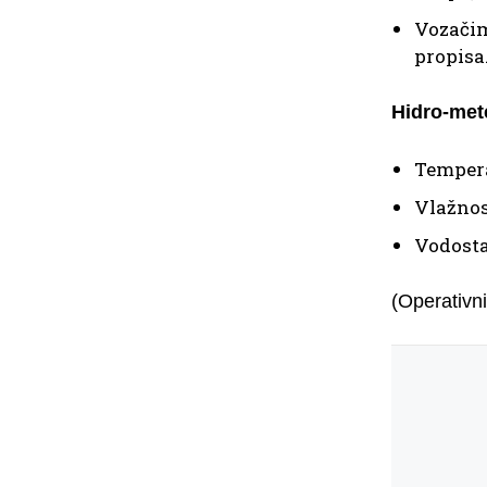
Vozačim
propisa
Hidro-met
Tempera
Vlažnos
Vodosta
(Operativni