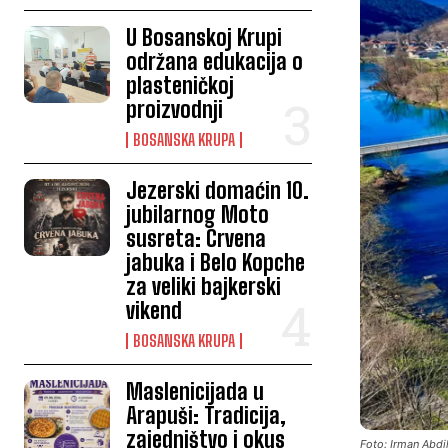
U Bosanskoj Krupi
održana edukacija o
plasteničkoj
proizvodnji
BOSANSKA KRUPA
Jezerski domaćin 10.
jubilarnog Moto
susreta: Crvena
jabuka i Belo Kopche
za veliki bajkerski
vikend
BOSANSKA KRUPA
Maslenicijada u
Arapuši: Tradicija,
zajedništvo i okus
Foto: Irman Abd