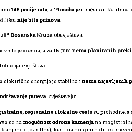
ano 146 pacijenata
, a
19 osoba
je upućeno u Kantonalnu
dilištu
nije bilo prinova
.
Juli“ Bosanska Krupa
obavještava:
a vode je uredna, a za
16. juni nema planiranih prek
tribucija
izvještava:
 električne energije je stabilna i
nema najavljenih 
 održavanje puteva
izvještavaju:
istralne, regionalne i lokalne ceste
su prohodne, a 
ava se na
mogućnost odrona kamenja
na magistralno
u kanjonu rijeke Une), kao i na drugim putnim pravci