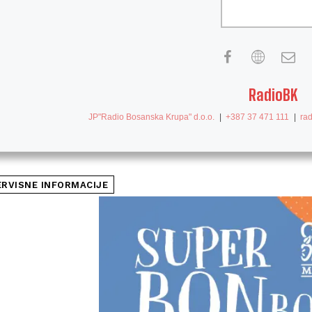
RadioBK
JP"Radio Bosanska Krupa" d.o.o.
|
+387 37 471 111
|
ra
ERVISNE INFORMACIJE