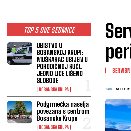
Ser
TOP 5 OVE SEDMICE
per
UBISTVO U
BOSANSKOJ KRUPI:
MUŠKARAC UBIJEN U
PORODIČNOJ KUĆI,
SERVISN
JEDNO LICE LIŠENO
SLOBODE
BOSANSKA KRUPA
AUTOR:
Podgrmečka naselja
povezana s centrom
Bosanske Krupe
BOSANSKA KRUPA