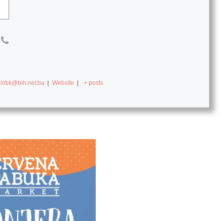
diobk@bih.net.ba
|
Website
|
+ posts