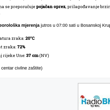
a se preporučuje
pojačan oprez
, prilagođavanje brzi
.
eorološka mjerenja
jutros u 07:00 sati u Bosanskoj Krup
tura zraka:
20°C
t zraka:
72%
j rijeke Une:
37 cm
(NV)
 centar civilne zaštite)