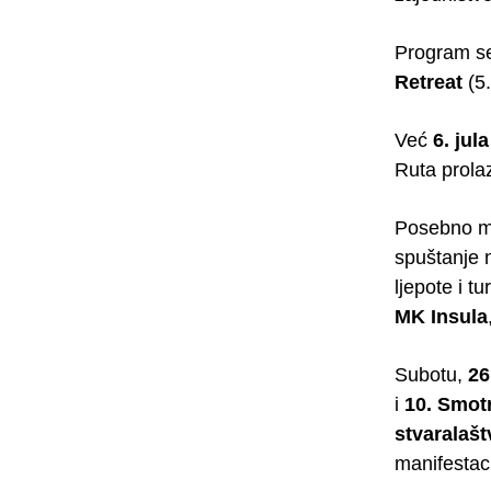
Program se 
Retreat
(5.
Već
6. jula
Ruta prolaz
Posebno mj
spuštanje 
ljepote i t
MK Insula
Subotu,
26
i
10. Smotr
stvaralašt
manifestaci