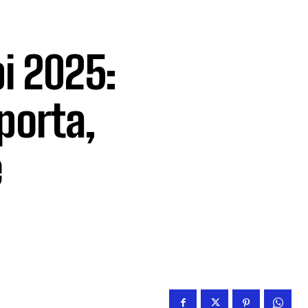
i 2025:
porta,
e