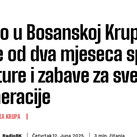
to u Bosanskoj Krup
e od dva mjeseca s
ture i zabave za sv
eracije
KA KRUPA
čitanja
RadioBK
3
min.
Četvrtak,12. Juna 2025.