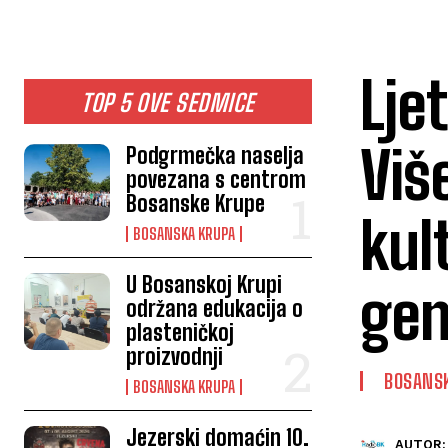
Lje
TOP 5 OVE SEDMICE
Viš
Podgrmečka naselja
povezana s centrom
Bosanske Krupe
kul
BOSANSKA KRUPA
U Bosanskoj Krupi
gen
održana edukacija o
plasteničkoj
proizvodnji
BOSANS
BOSANSKA KRUPA
Jezerski domaćin 10.
AUTOR: