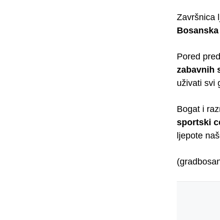
Završnica 
Bosanska
Pored pred
zabavnih 
uživati svi
Bogat i ra
sportski c
ljepote na
(gradbosa