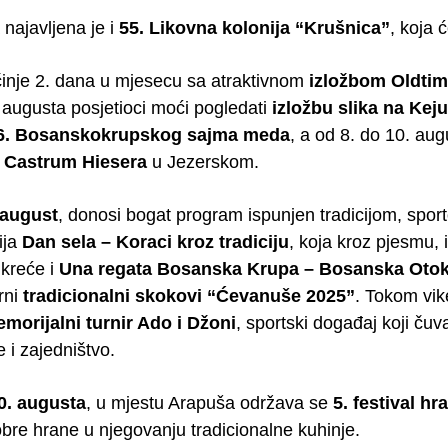
 najavljena je i
55. Likovna kolonija “Krušnica”
, koja 
inje 2. dana u mjesecu sa atraktivnom
izložbom Oldtim
 augusta posjetioci moći pogledati
izložbu slika na Keju
6. Bosanskokrupskog sajma meda
, a od 8. do 10. aug
 Castrum Hiesera
u Jezerskom.
 august
, donosi bogat program ispunjen tradicijom, spor
ija
Dan sela – Koraci kroz tradiciju
, koja kroz pjesmu, 
 kreće i
Una regata Bosanska Krupa – Bosanska Oto
rni
tradicionalni skokovi “Ćevanuše 2025”
. Tokom vi
morijalni turnir Ado i Džoni
, sportski događaj koji ču
 i zajedništvo.
0. augusta
, u mjestu Arapuša održava se
5. festival h
dobre hrane u njegovanju tradicionalne kuhinje.