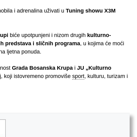
mobila i adrenalina uživati u
Tuning showu X3M
rupi
biće upotpunjeni i nizom drugih
kulturno-
ih predstava i sličnih programa
, u kojima će moći
pna ljetna ponuda.
enost
Grada Bosanska Krupa
i
JU „Kulturno
, koji istovremeno promoviše
sport
,
kulturu, turizam i