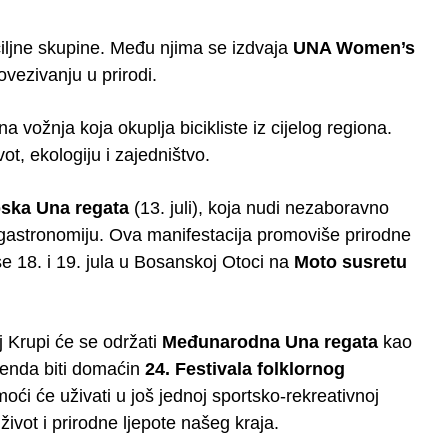
 ciljne skupine. Među njima se izdvaja
UNA Women’s
ovezivanju u prirodi.
vna vožnja koja okuplja bicikliste iz cijelog regiona.
ot, ekologiju i zajedništvo.
ska Una regata
(13. juli), koja nudi nezaboravno
gastronomiju. Ova manifestacija promoviše prirodne
u se 18. i 19. jula u Bosanskoj Otoci na
Moto susretu
j Krupi će se održati
Međunarodna Una regata
kao
kenda biti domaćin
24. Festivala folklornog
i moći će uživati u još jednoj sportsko-rekreativnoj
život i prirodne ljepote našeg kraja.