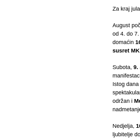
Za kraj jula
August poč
od 4. do 7.
domaćin
1
susret MK
Subota,
9.
manifestac
Istog dana
spektakula
održan i
Me
nadmetanje
Nedjelja,
1
ljubitelje 