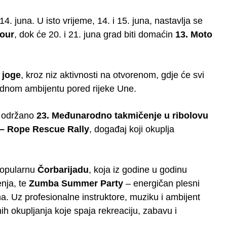
14. juna. U isto vrijeme, 14. i 15. juna, nastavlja se
Tour
, dok će 20. i 21. juna grad biti domaćin
13. Moto
 joge
, kroz niz aktivnosti na otvorenom, gdje će svi
rirodnom ambijentu pored rijeke Une.
e održano
23. Međunarodno takmičenje u ribolovu
 – Rope Rescue Rally
, događaj koji okuplja
 popularnu
Čorbarijadu
, koja iz godine u godinu
enja, te
Zumba Summer Party
– energičan plesni
na. Uz profesionalne instruktore, muziku i ambijent
ih okupljanja koje spaja rekreaciju, zabavu i