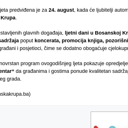
ljeta predviđena je za
24. august
, kada će ljubitelji auto
 Krupa
.
stavljenih glavnih događaja,
ljetni dani u Bosanskoj K
sadržaja
poput
koncerata, promocija knjiga, pozorišn
 građani i posjetioci, čime se dodatno obogaćuje cjeloku
znovrstan program ovogodišnjeg ljeta pokazuje opredjelj
entar“
da građanima i gostima ponude kvalitetan sadržaj
šeg grada.
nskakrupa.ba)