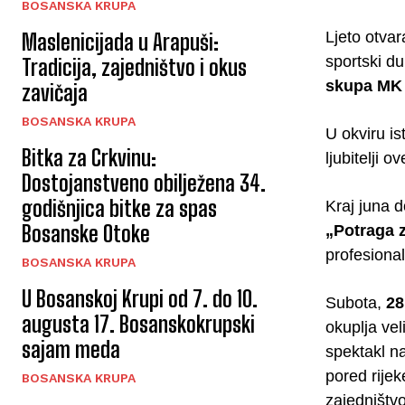
BOSANSKA KRUPA
Ljeto otva
Maslenicijada u Arapuši:
sportski d
Tradicija, zajedništvo i okus
skupa MK 
zavičaja
BOSANSKA KRUPA
U okviru i
Bitka za Crkvinu:
ljubitelji 
Dostojanstveno obilježena 34.
godišnjica bitke za spas
Kraj juna d
Bosanske Otoke
„Potraga 
profesional
BOSANSKA KRUPA
U Bosanskoj Krupi od 7. do 10.
Subota,
28
augusta 17. Bosanskokrupski
okuplja vel
sajam meda
spektakl na
pored rijek
BOSANSKA KRUPA
zajedništvo