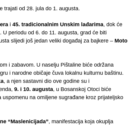
će trajati od 28. jula do 1. augusta.
era
i
45. tradicionalnim Unskim lađarima
, dok će
. U periodu od 6. do 11. augusta, grad će biti
usta slijedi još jedan veliki događaj za bajkere –
Moto
tom i zabavom. U naselju Pištaline biće održana
igru i narodne običaje čuva lokalnu kulturnu baštinu.
ka
, a njen sastavni dio ove godine su i
kenda,
9. i 10. augusta
, u Bosanskoj Otoci biće
va uspomenu na omiljene sugrađane kroz prijateljsko
rane “Maslenicijada”
, manifestacija koja okuplja