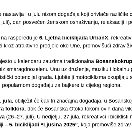
nastavlja i u julu nizom događaja koji privlače različite
 juli), dan posvećen ženskom osnaživanju, relaksaciji i p
na rasporedu je
6. Ljetna biciklijada UrbanX
, rekreati
i kroz atraktivne predjele oko Une, promovišući zdrav živ
esto u kalendaru zauzima tradicionalna
Bosanskokrup
niz smaragdnozelenu Unu uz druženje, muziku i lokalnu 
uristički potencijal grada. Ljubitelji motociklizma okupljaj
, popularnom događaju za bajkere iz cijelog regiona.
. jula
, obilježit će čak tri značajna događaja: u Bosansko
a folklora
, dok će Bosanska Otoka tokom ovih dana vi
va
(26–27. juli). U nedjelju, 27.jula, rekreativci i biciklist
ji –
5. biciklijadi “Ljusina 2025”
, koja promoviše zdrav 