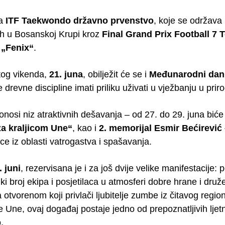
ra
ITF Taekwondo državno prvenstvo
, koje se održava 
uh u Bosanskoj Krupi kroz
Final Grand Prix Football 7 
„Fenix“
.
stog vikenda,
21. juna
, obilježit će se i
Međunarodni dan
ove drevne discipline imati priliku uživati u vježbanju u p
onosi niz atraktivnih dešavanja – od 27. do 29. juna bić
za kraljicom Une“
, kao i
2. memorijal Esmir Bećirević
ce iz oblasti vatrogastva i spašavanja.
. juni
, rezervisana je i za još dvije velike manifestacije:
iki broj ekipa i posjetilaca u atmosferi dobre hrane i druž
 otvorenom koji privlači ljubitelje zumbe iz čitavog regio
e Une, ovaj događaj postaje jedno od prepoznatljivih ljetn
.