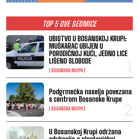
TOP 5 OVE SEDMICE
UBISTVO U BOSANSKOJ KRUPI:
MUŠKARAC UBIJEN U
PORODIČNOJ KUĆI, JEDNO LICE
LIŠENO SLOBODE
BOSANSKA KRUPA
Podgrmečka naselja povezana
s centrom Bosanske Krupe
BOSANSKA KRUPA
U Bosanskoj Krupi održana