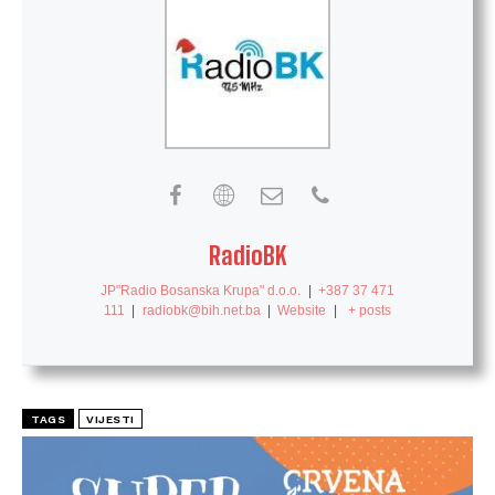
RadioBK
JP"Radio Bosanska Krupa" d.o.o.
|
+387 37 471
111
|
radiobk@bih.net.ba
|
Website
|
+ posts
TAGS
VIJESTI