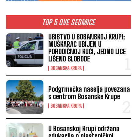
TOP 5 OVE SEDMICE
UBISTVO U BOSANSKOJ KRUPI:
MUŠKARAC UBIJEN U
PORODIČNOJ KUĆI, JEDNO LICE
LIŠENO SLOBODE
BOSANSKA KRUPA
Podgrmečka naselja povezana
s centrom Bosanske Krupe
BOSANSKA KRUPA
U Bosanskoj Krupi održana
edukacija o plasteničkoj