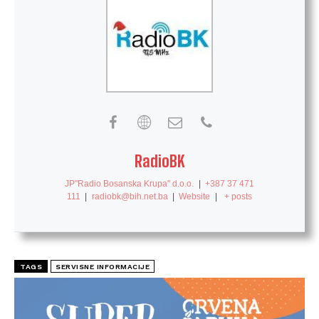
RadioBK
JP"Radio Bosanska Krupa" d.o.o.
|
+387 37 471
111
|
radiobk@bih.net.ba
|
Website
|
+ posts
TAGS
SERVISNE INFORMACIJE