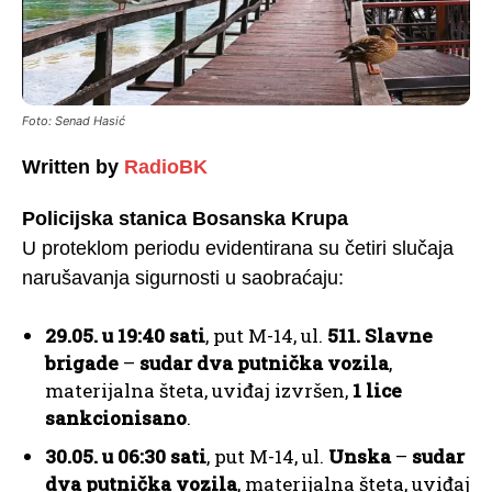
Foto: Senad Hasić
Written by
RadioBK
Policijska stanica Bosanska Krupa
U proteklom periodu evidentirana su četiri slučaja
narušavanja sigurnosti u saobraćaju:
29.05. u 19:40 sati
, put M-14, ul.
511. Slavne
brigade
–
sudar dva putnička vozila
,
materijalna šteta, uviđaj izvršen,
1 lice
sankcionisano
.
30.05. u 06:30 sati
, put M-14, ul.
Unska
–
sudar
dva putnička vozila
, materijalna šteta, uviđaj