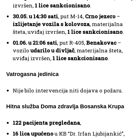
izvršen,
1 lice sankcionisano
.
30.05. u 14:30 sati
, put M-14,
Crno jezero
–
izlijetanje vozila s kolovoza
, materijalna
šteta, uviđaj izvršen,
1 lice sankcionisano
.
01.06. u 21:06 sati
, put R-405,
Benakovac
–
vozilo
udarilo u divljač
, materijalna šteta,
uviđaj izvršen,
1 lice sankcionisano
.
Vatrogasna jedinica
Nije bilo intervencija niti dojava o požaru.
Hitna služba Doma zdravlja Bosanska Krupa
122 pacijenta pregledana
,
16 lica upućeno
u KB “Dr. Irfan Ljubijankić”,