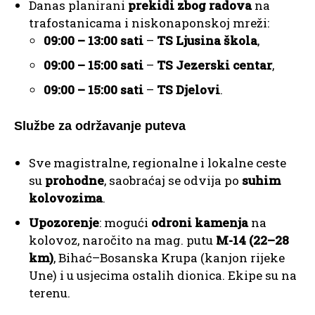
Danas planirani
prekidi zbog radova
na
trafostanicama i niskonaponskoj mreži:
09:00 – 13:00 sati
–
TS Ljusina škola
,
09:00 – 15:00 sati
–
TS Jezerski centar
,
09:00 – 15:00 sati
–
TS Djelovi
.
Službe za održavanje puteva
Sve magistralne, regionalne i lokalne ceste
su
prohodne
, saobraćaj se odvija po
suhim
kolovozima
.
Upozorenje
: mogući
odroni kamenja
na
kolovoz, naročito na mag. putu
M-14 (22–28
km)
, Bihać–Bosanska Krupa (kanjon rijeke
Une) i u usjecima ostalih dionica. Ekipe su na
terenu.