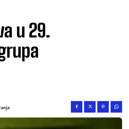
va u 29.
 grupa
tanja