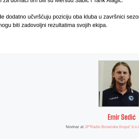
lci za domaći tim bili su Mersud Šabić i Tarik Alagić.
e dodatno učvršćuju poziciju oba kluba u završnici sezon
gu biti zadovoljni rezultatima svojih ekipa.
Emir Sedić
Novinar
at
JP"Radio Bosanska Krupa" d.o.o