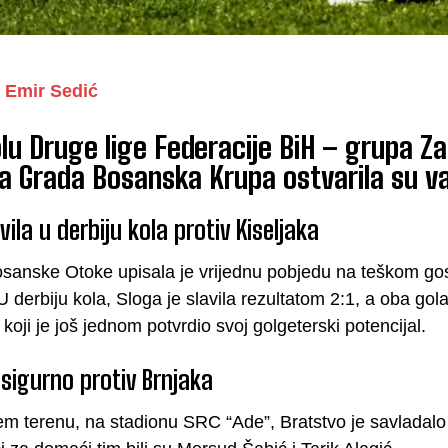
Emir Sedić
olu Druge lige Federacije BiH – grupa 
a Grada Bosanska Krupa ostvarila su v
vila u derbiju kola protiv Kiseljaka
osanske Otoke upisala je vrijednu pobjedu na teškom go
 U derbiju kola, Sloga je slavila rezultatom 2:1, a oba gol
koji je još jednom potvrdio svoj golgeterski potencijal.
sigurno protiv Brnjaka
 terenu, na stadionu SRC “Ade”, Bratstvo je savladalo e