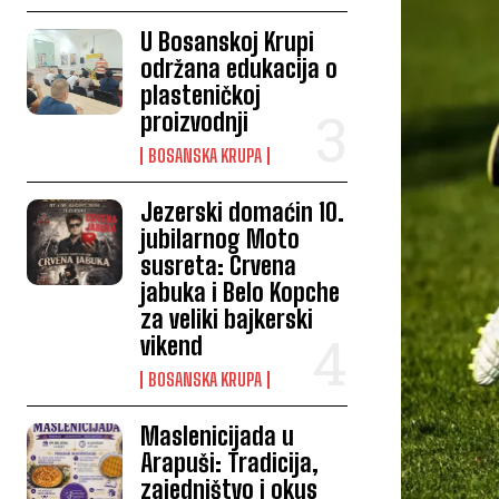
U Bosanskoj Krupi
održana edukacija o
plasteničkoj
proizvodnji
BOSANSKA KRUPA
Jezerski domaćin 10.
jubilarnog Moto
susreta: Crvena
jabuka i Belo Kopche
za veliki bajkerski
vikend
BOSANSKA KRUPA
Maslenicijada u
Arapuši: Tradicija,
zajedništvo i okus