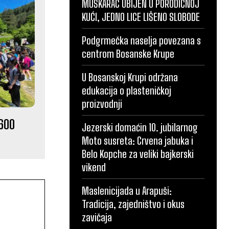
MUŠKARAC UBIJEN U PORODIČNOJ
KUĆI, JEDNO LICE LIŠENO SLOBODE
Podgrmečka naselja povezana s
centrom Bosanske Krupe
U Bosanskoj Krupi održana
edukacija o plasteničkoj
proizvodnji
 600
Jezerski domaćin 10. jubilarnog
Moto susreta: Crvena jabuka i
Belo Kopche za veliki bajkerski
vikend
Maslenicijada u Arapuši:
Tradicija, zajedništvo i okus
zavičaja