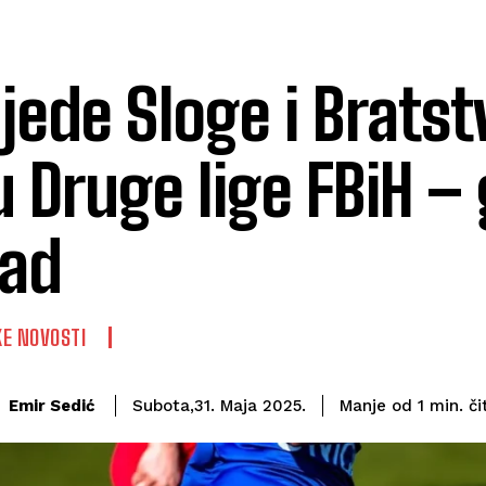
jede Sloge i Bratst
u Druge lige FBiH –
ad
E NOVOSTI
či
Emir Sedić
Manje od 1
min.
Subota,31. Maja 2025.