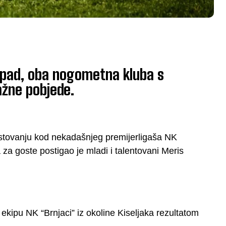
Zapad, oba nogometna kluba s
ažne pobjede.
stovanju kod nekadašnjeg premijerligaša NK
a za goste postigao je mladi i talentovani Meris
kipu NK “Brnjaci” iz okoline Kiseljaka rezultatom