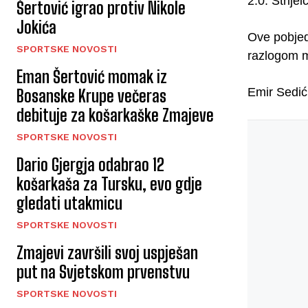
2:0. Strije
Šertović igrao protiv Nikole
Jokića
Ove pobjed
SPORTSKE NOVOSTI
razlogom mo
Eman Šertović momak iz
Emir Sedić
Bosanske Krupe večeras
debituje za košarkaške Zmajeve
SPORTSKE NOVOSTI
Dario Gjergja odabrao 12
košarkaša za Tursku, evo gdje
gledati utakmicu
SPORTSKE NOVOSTI
Zmajevi završili svoj uspješan
put na Svjetskom prvenstvu
SPORTSKE NOVOSTI