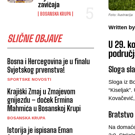
zavičaja
BOSANSKA KRUPA
Foto: Ilustracija
Written by
SLIČNE OBJAVE
U 29. k
područj
Bosna i Hercegovina je u finalu
Sloga sla
Svjetskog prvenstva!
SPORTSKE NOVOSTI
Sloga iz B
Krajiški Zmaj u Zmajevom
“Kiseljak”.
Kovačević, 
gnijezdu – doček Ermina
Mahmića u Bosanskoj Krupi
Bratstvo 
BOSANSKA KRUPA
Na domaćem
Istorija je ispisana Eman