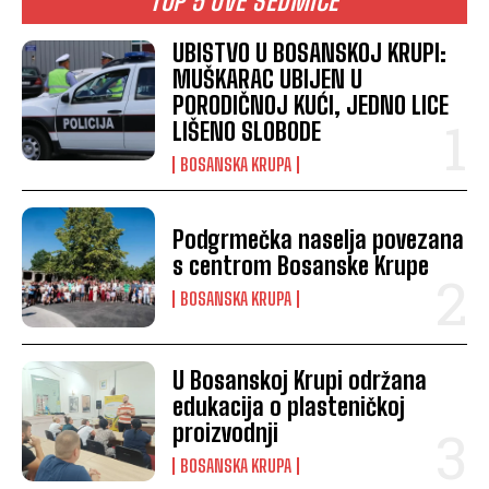
TOP 5 OVE SEDMICE
UBISTVO U BOSANSKOJ KRUPI:
MUŠKARAC UBIJEN U
PORODIČNOJ KUĆI, JEDNO LICE
LIŠENO SLOBODE
BOSANSKA KRUPA
Podgrmečka naselja povezana
s centrom Bosanske Krupe
BOSANSKA KRUPA
U Bosanskoj Krupi održana
edukacija o plasteničkoj
proizvodnji
BOSANSKA KRUPA