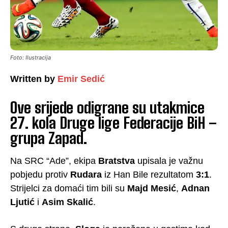
Foto: Ilustracija
Written by
Emir Sedić
Ove srijede odigrane su utakmice
27. kola Druge lige Federacije BiH –
grupa Zapad.
Na SRC “Ade”, ekipa
Bratstva
upisala je važnu
pobjedu protiv
Rudara
iz Han Bile rezultatom
3:1
.
Strijelci za domaći tim bili su
Majd Mesić
,
Adnan
Ljutić
i
Asim Skalić
.