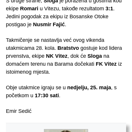
S druge strane,
Sloga
je poražena u gostima kod
ekipe
Romari
u Vitezu, takođe rezultatom
3:1
.
Jedini pogodak za ekipu iz Bosanske Otoke
postigao je
Nusmir Fajić
.
Takmičenje se nastavlja već ovog vikenda
utakmicama 28. kola.
Bratstvo
gostuje kod lidera
prvenstva, ekipe
NK Vitez
, dok će
Sloga
na
domaćem terenu na Barama dočekati
FK Vitez
iz
istoimenog mjesta.
Obje utakmice igraju se u
nedjelju, 25. maja
, s
početkom u
17:30 sati
.
Emir Sedić