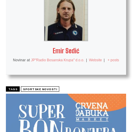
Emir Sedić
Novinar
at
JP"Radio Bosanska Krupa" d.o.o.
|
Website
|
+ posts
TAGS
SPORTSKE NOVOSTI