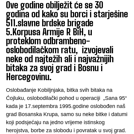
Ove godine obilježit će se 30
godina od kako su borci i starješine
511.slavne brdske brigade
5.Korpusa Armije R BiH, u
proteklom odbrambeno-
oslobodilačkom ratu, izvojevali
neke od najtežih ali i najvažnijih
bitaka za svoj grad i Bosnu i
Hercegovinu.
Oslobađanje Kobiljnjaka, bitka svih bitaka na
Ćojluku, oslobodilački pohod u operaciji „Sana 95“
kada je 17.septembra 1995.godine oslobođen naš
grad Bosanska Krupa, samo su neke bitke i datumi
koji podsjećaju na jedno vrijeme istinskog
herojstva, borbe za slobodu i povratak u svoj grad.