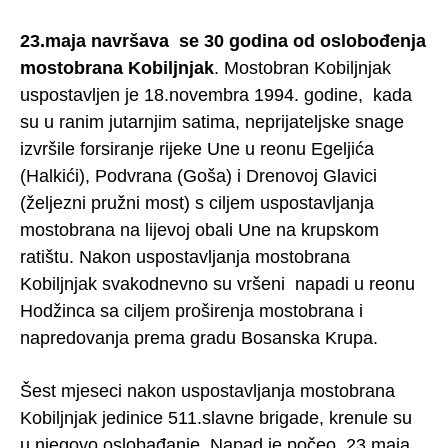
23.maja navršava se 30 godina od oslobođenja
mostobrana Kobiljnjak
. Mostobran Kobiljnjak
uspostavljen je 18.novembra 1994. godine, kada
su u ranim jutarnjim satima, neprijateljske snage
izvršile forsiranje rijeke Une u reonu Egeljića
(Halkići), Podvrana (Goša) i Drenovoj Glavici
(željezni pružni most) s ciljem uspostavljanja
mostobrana na lijevoj obali Une na krupskom
ratištu. Nakon uspostavljanja mostobrana
Kobiljnjak svakodnevno su vršeni napadi u reonu
Hodžinca sa ciljem proširenja mostobrana i
napredovanja prema gradu Bosanska Krupa.
Šest mjeseci nakon uspostavljanja mostobrana
Kobiljnjak jedinice 511.slavne brigade, krenule su
u njegovo oslobađanje. Napad je počeo 23.maja