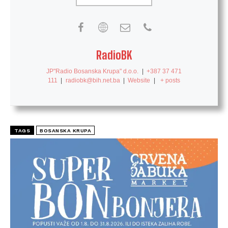
RadioBK
JP"Radio Bosanska Krupa" d.o.o.
|
+387 37 471
111
|
radiobk@bih.net.ba
|
Website
|
+ posts
TAGS
BOSANSKA KRUPA