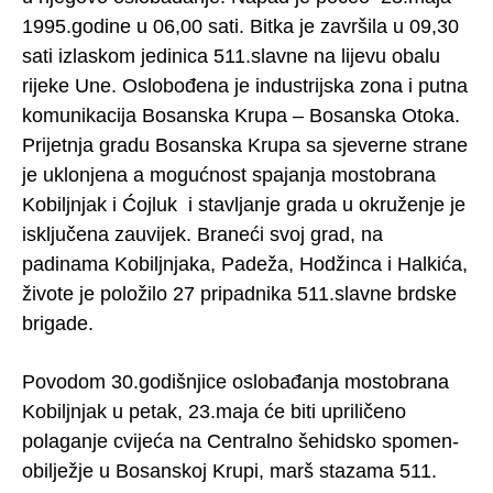
1995.godine u 06,00 sati. Bitka je završila u 09,30
sati izlaskom jedinica 511.slavne na lijevu obalu
rijeke Une. Oslobođena je industrijska zona i putna
komunikacija Bosanska Krupa – Bosanska Otoka.
Prijetnja gradu Bosanska Krupa sa sjeverne strane
je uklonjena a mogućnost spajanja mostobrana
Kobiljnjak i Ćojluk i stavljanje grada u okruženje je
isključena zauvijek. Braneći svoj grad, na
padinama Kobiljnjaka, Padeža, Hodžinca i Halkića,
živote je položilo 27 pripadnika 511.slavne brdske
brigade.
Povodom 30.godišnjice oslobađanja mostobrana
Kobiljnjak u petak, 23.maja će biti upriličeno
polaganje cvijeća na Centralno šehidsko spomen-
obilježje u Bosanskoj Krupi, marš stazama 511.