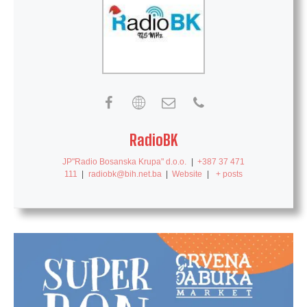
RadioBK
JP"Radio Bosanska Krupa" d.o.o.
|
+387 37 471
111
|
radiobk@bih.net.ba
|
Website
|
+ posts