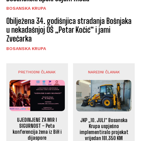
BOSANSKA KRUPA
Obilježena 34. godišnjica stradanja Bošnjaka
u nekadašnjoj OŠ „Petar Kočić“ i jami
Zvečarka
BOSANSKA KRUPA
PRETHODNI ČLANAK
NAREDNI ČLANAK
UJEDINJENE ZA MIR I
JKP „10. JULI“ Bosanska
SIGURNOST – Peta
Krupa uspješno
konferencija žena iz BiH i
implementiralo projekat
dijaspore
vrijedan 181.350 KM