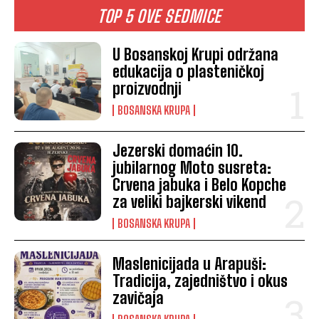
TOP 5 OVE SEDMICE
U Bosanskoj Krupi održana
edukacija o plasteničkoj
proizvodnji
BOSANSKA KRUPA
Jezerski domaćin 10.
jubilarnog Moto susreta:
Crvena jabuka i Belo Kopche
za veliki bajkerski vikend
BOSANSKA KRUPA
Maslenicijada u Arapuši:
Tradicija, zajedništvo i okus
zavičaja