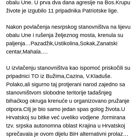
obalu Une. U prva dva dana agresije na Bos.Krupu
živote je izgubilo 11 pripadnika Patriotske lige.
Nakon povlačenja nesrpskog stanovništva na lijevu
obalu Une i rušenja željeznog mosta, krenula su
paljenja…Pazadžik,Ustikolina,Sokak,Zanatski
centar,Mahala….
U izvlačenju stanovništva kao ispomoć priskočili su
pripadnici TO iz Bužima,Cazina, V.Kladuše.
Polako,ali sigurno taj protjerani narod zajedno sa
stanovništvom slobodne teritorije tadašnjeg
bihaćkog okruga krenuće u organizovano pružanje
otpora.Cilj je bio samo jedan spas golog života.U
Hrvatskoj su bitke već uveliko vodjene ,formirana
tzv. srpska autonomna oblast Krajina u Hrvatskoj
sprečavala je ovom dijelu BiH alternativni prolaz…