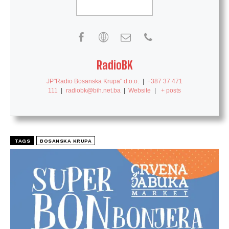
RadioBK
JP"Radio Bosanska Krupa" d.o.o.
|
+387 37 471
111
|
radiobk@bih.net.ba
|
Website
|
+ posts
TAGS
BOSANSKA KRUPA