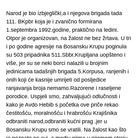
Narod je bio izbjeglički,a i njegova brigada tada
111. BKpbr koja je i zvanično formirana
1.septembra 1992.godine, praktično na ledini.
Otpor je organizovan, na žalost ne bez žrtava. U tri
i po godine agresije na Bosansku Krupu poginula
su 503 pripadnika 511.Sbbr,Krupljana uopšteno i
više, jer su se neki borci nalazili u brojnim
jedinicama tadašnjih brigada 5.Korpusa, ranjenih i
onih koji će kasnije umrijeti od posljedice
ranjavanja broja nemamo.Razorene i raseljene
porodice. Uspjeli smo, zahvaljujući odlučnosti i
kako je Avdo Hebib s početka ove priče rekao
čestitošću, moralnošću i hrabrošću Krajišnika
odbraniti narod,odbraniti kućni prag ,jer u
Bosansku Krupu smo se vratili. Na žalost kao što
je poznato ne svi, a medju njima u nijemom stroju