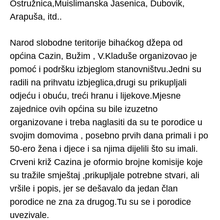
Ostružnica,Muislimanska Jasenica, Dubovik,
Arapuša, itd..
Narod slobodne teritorije bihaćkog džepa od
općina Cazin, Bužim , V.Kladuše organizovao je
pomoć i podršku izbjeglom stanovništvu.Jedni su
radili na prihvatu izbjeglica,drugi su prikupljali
odjeću i obuću, treći hranu i lijekove.Mjesne
zajednice ovih općina su bile izuzetno
organizovane i treba naglasiti da su te porodice u
svojim domovima , posebno prvih dana primali i po
50-ero žena i djece i sa njima dijelili što su imali.
Crveni križ Cazina je oformio brojne komisije koje
su tražile smještaj ,prikupljale potrebne stvari, ali
vršile i popis, jer se dešavalo da jedan član
porodice ne zna za drugog.Tu su se i porodice
uvezivale.