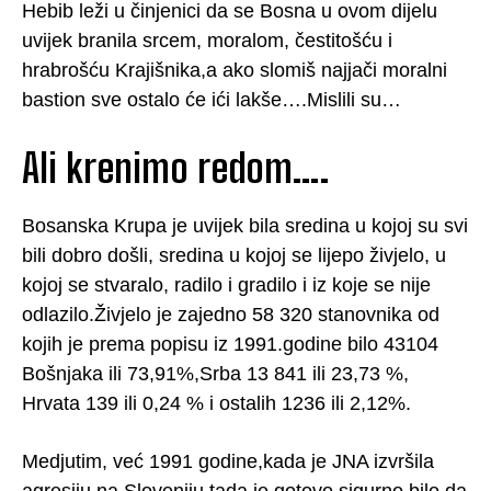
Hebib leži u činjenici da se Bosna u ovom dijelu
uvijek branila srcem, moralom, čestitošću i
hrabrošću Krajišnika,a ako slomiš najjači moralni
bastion sve ostalo će ići lakše….Mislili su…
Ali krenimo redom….
Bosanska Krupa je uvijek bila sredina u kojoj su svi
bili dobro došli, sredina u kojoj se lijepo živjelo, u
kojoj se stvaralo, radilo i gradilo i iz koje se nije
odlazilo.Živjelo je zajedno 58 320 stanovnika od
kojih je prema popisu iz 1991.godine bilo 43104
Bošnjaka ili 73,91%,Srba 13 841 ili 23,73 %,
Hrvata 139 ili 0,24 % i ostalih 1236 ili 2,12%.
Medjutim, već 1991 godine,kada je JNA izvršila
agresiju na Sloveniju tada je gotovo sigurno bilo da