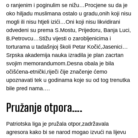
o ranjenim i poginulim se nižu…Procjene su da je
oko hiljadu muslimana ostalo u gradu,onih koji nisu
mogli ili nisu htjeli izići…Oni koji nisu likvidirani
odvedeni su prema S.Mostu, Prijedoru, Banja Luci,
B.Petrovcu…Stižu vijesti o zarobljenicima i
torturama u tadašnjoj školi Petar Kočić,Jasenici…
Srpska akademija nauka izradila je plan zacrtan
svojim memorandumom.Desna obala je bila
očišćena-etnički,riječi čije značenje ćemo
upoznavati tek u godinama koje su od tog trenutka
bile pred nama….
Pružanje otpora….
Patriotska liga je pružala otpor,zadržavala
agresora kako bi se narod mogao izvući na lijevu