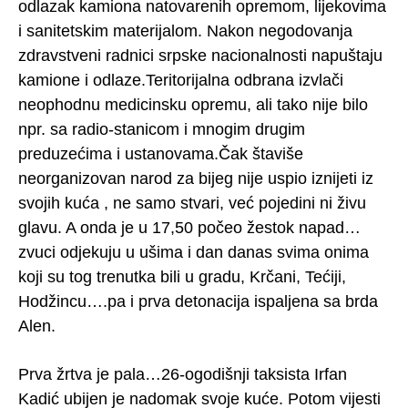
odlazak kamiona natovarenih opremom, lijekovima
i sanitetskim materijalom. Nakon negodovanja
zdravstveni radnici srpske nacionalnosti napuštaju
kamione i odlaze.Teritorijalna odbrana izvlači
neophodnu medicinsku opremu, ali tako nije bilo
npr. sa radio-stanicom i mnogim drugim
preduzećima i ustanovama.Čak štaviše
neorganizovan narod za bijeg nije uspio iznijeti iz
svojih kuća , ne samo stvari, već pojedini ni živu
glavu. A onda je u 17,50 počeo žestok napad…
zvuci odjekuju u ušima i dan danas svima onima
koji su tog trenutka bili u gradu, Krčani, Tećiji,
Hodžincu….pa i prva detonacija ispaljena sa brda
Alen.
Prva žrtva je pala…26-ogodišnji taksista Irfan
Kadić ubijen je nadomak svoje kuće. Potom vijesti