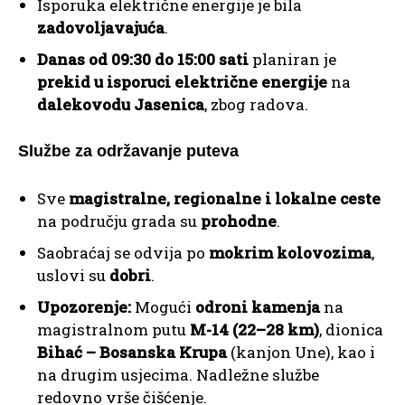
Isporuka električne energije je bila
zadovoljavajuća
.
Danas od 09:30 do 15:00 sati
planiran je
prekid u isporuci električne energije
na
dalekovodu Jasenica
, zbog radova.
Službe za održavanje puteva
Sve
magistralne, regionalne i lokalne ceste
na području grada su
prohodne
.
Saobraćaj se odvija po
mokrim kolovozima
,
uslovi su
dobri
.
Upozorenje:
Mogući
odroni kamenja
na
magistralnom putu
M-14 (22–28 km)
, dionica
Bihać – Bosanska Krupa
(kanjon Une), kao i
na drugim usjecima. Nadležne službe
redovno vrše čišćenje.