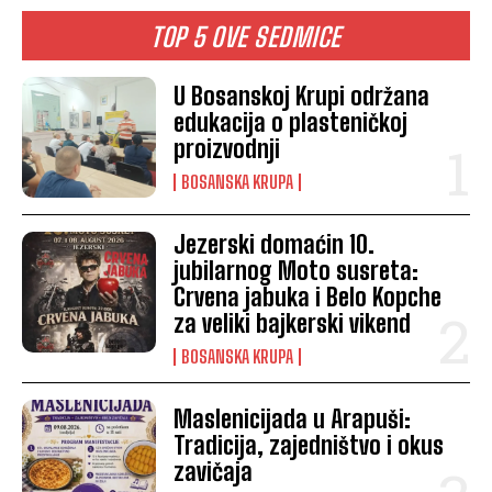
TOP 5 OVE SEDMICE
U Bosanskoj Krupi održana
edukacija o plasteničkoj
proizvodnji
BOSANSKA KRUPA
Jezerski domaćin 10.
jubilarnog Moto susreta:
Crvena jabuka i Belo Kopche
za veliki bajkerski vikend
BOSANSKA KRUPA
Maslenicijada u Arapuši:
Tradicija, zajedništvo i okus
zavičaja