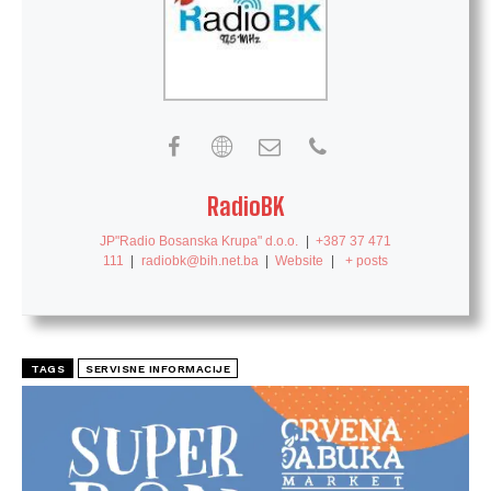
RadioBK
JP"Radio Bosanska Krupa" d.o.o.
|
+387 37 471
111
|
radiobk@bih.net.ba
|
Website
|
+ posts
TAGS
SERVISNE INFORMACIJE