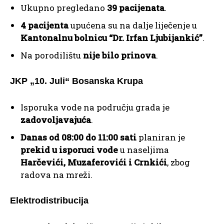
Ukupno pregledano
39 pacijenata
.
4 pacijenta
upućena su na dalje liječenje u
Kantonalnu bolnicu “Dr. Irfan Ljubijankić”
.
Na porodilištu
nije bilo prinova
.
JKP „10. Juli“ Bosanska Krupa
Isporuka vode na području grada je
zadovoljavajuća
.
Danas od 08:00 do 11:00 sati
planiran je
prekid u isporuci vode
u naseljima
Harčevići, Muzaferovići i Crnkići
, zbog
radova na mreži.
Elektrodistribucija