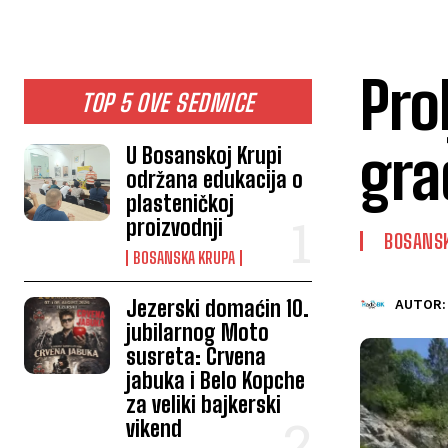
Pro
TOP 5 OVE SEDMICE
gra
U Bosanskoj Krupi
održana edukacija o
plasteničkoj
proizvodnji
BOSANS
BOSANSKA KRUPA
Jezerski domaćin 10.
AUTOR:
jubilarnog Moto
susreta: Crvena
jabuka i Belo Kopche
za veliki bajkerski
vikend