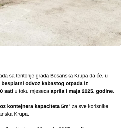
ada sa teritorije grada Bosanska Krupa da će, u
i
besplatni odvoz kabastog otpada iz
0 sati
u toku mjeseca
aprila i maja 2025. godine
.
voz kontejnera kapaciteta 5m³
za sve korisnike
sanska Krupa.