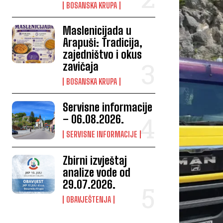
BOSANSKA KRUPA
Maslenicijada u
Arapuši: Tradicija,
zajedništvo i okus
zavičaja
BOSANSKA KRUPA
Servisne informacije
– 06.08.2026.
SERVISNE INFORMACIJE
Zbirni izvještaj
analize vode od
29.07.2026.
OBAVJEŠTENJA