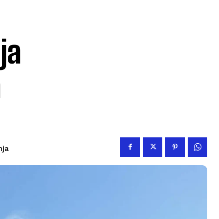
ja
a
nja