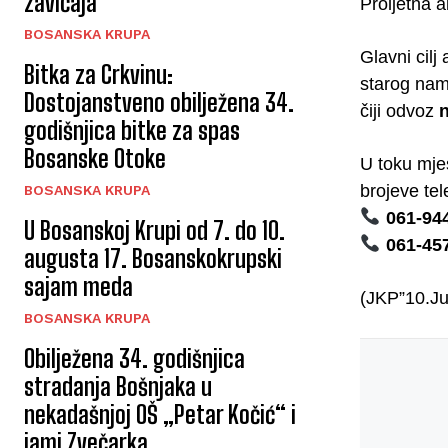
zavičaja
Proljetna a
BOSANSKA KRUPA
Glavni cilj
Bitka za Crkvinu:
starog namj
Dostojanstveno obilježena 34.
čiji odvoz
n
godišnjica bitke za spas
Bosanske Otoke
U toku mjes
brojeve tel
BOSANSKA KRUPA
061-94
U Bosanskoj Krupi od 7. do 10.
061-45
augusta 17. Bosanskokrupski
sajam meda
(JKP”10.Jul
BOSANSKA KRUPA
Obilježena 34. godišnjica
stradanja Bošnjaka u
nekadašnjoj OŠ „Petar Kočić“ i
jami Zvečarka