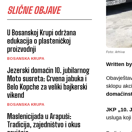
SLIČNE OBJAVE
U Bosanskoj Krupi održana
edukacija o plasteničkoj
proizvodnji
Foto: Arhiva
BOSANSKA KRUPA
Written by
Jezerski domaćin 10. jubilarnog
Moto susreta: Crvena jabuka i
Obavještav
Belo Kopche za veliki bajkerski
sklopu akci
vikend
domaćinst
BOSANSKA KRUPA
JKP „10. J
Maslenicijada u Arapuši:
usluga koj
Tradicija, zajedništvo i okus