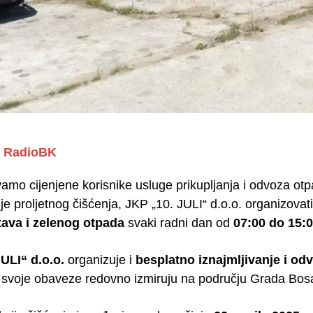
RadioBK
amo cijenjene korisnike usluge prikupljanja i odvoza otp
je proljetnog čišćenja, JKP „10. JULI“ d.o.o. organizovat
ava i zelenog otpada
svaki radni dan od
07:00 do 15:0
ULI“ d.o.o.
organizuje i
besplatno iznajmljivanje i od
i svoje obaveze redovno izmiruju na području Grada Bo