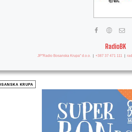
RadioBK
JP"Radio Bosanska Krupa" d.o.o.
|
+387 37 471 111
|
ra
OSANSKA KRUPA