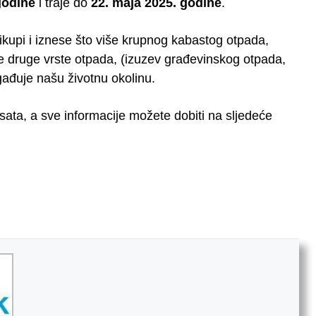
godine
i traje do
22. maja 2025. godine
.
prikupi i iznese što više krupnog kabastog otpada,
ake druge vrste otpada, (izuzev građevinskog otpada,
gađuje našu životnu okolinu.
sata, a sve informacije možete dobiti na sljedeće