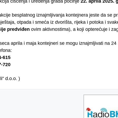
kcija čišćenja i uređenja grada počinje
22. aprila 2025. 
 akcije besplatnog iznajmljivanja kontejnera jeste da se 
eštaja, otpada i smeća iz dvorišta, rijeka i potoka i sv
ije predviđen
ovim aktivnostima), a koji opterećuje i za
eca aprila i maja kontejneri se mogu iznajmljivati na 24 
efona:
4-615
7-720
i” d.o.o. )