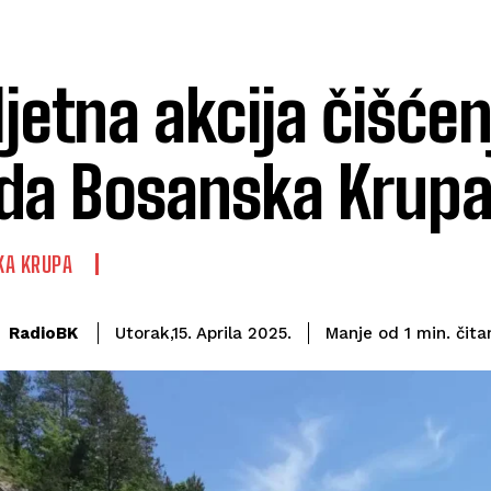
ljetna akcija čišćen
da Bosanska Krup
KA KRUPA
čita
RadioBK
Manje od 1
min.
Utorak,15. Aprila 2025.