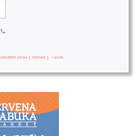
diobk@bih.net.ba
|
Website
|
+ posts