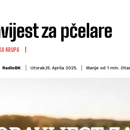
vijest za pčelare
KA KRUPA
čita
RadioBK
Manje od 1
min.
Utorak,15. Aprila 2025.