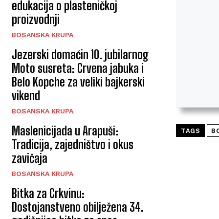
edukacija o plasteničkoj
proizvodnji
BOSANSKA KRUPA
Jezerski domaćin 10. jubilarnog
Moto susreta: Crvena jabuka i
Belo Kopche za veliki bajkerski
vikend
BOSANSKA KRUPA
Maslenicijada u Arapuši:
TAGS
B
Tradicija, zajedništvo i okus
zavičaja
BOSANSKA KRUPA
Bitka za Crkvinu:
Dostojanstveno obilježena 34.