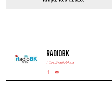
RADIOBK
https://radiobk.ba