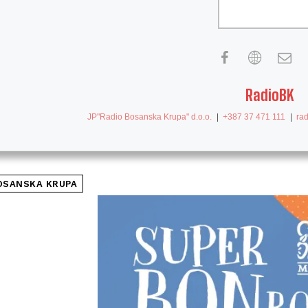
RadioBK
JP"Radio Bosanska Krupa" d.o.o.
|
+387 37 471 111
|
ra
OSANSKA KRUPA