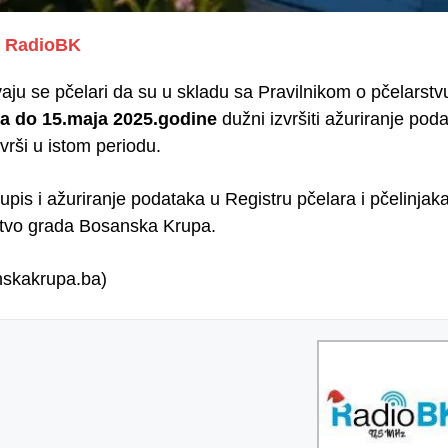
RadioBK
ju se pčelari da su u skladu sa Pravilnikom o pčelarstvu
la do 15.maja 2025.godine
dužni izvršiti ažuriranje poda
vrši u istom periodu.
upis i ažuriranje podataka u Registru pčelara i pčelinjaka
tvo grada Bosanska Krupa.
nskakrupa.ba)