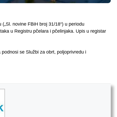
 („Sl. novine FBiH broj 31/18“) u periodu
taka u Registru pčelara i pčelinjaka. Upis u registar
 podnosi se Službi za obrt, poljoprivredu i