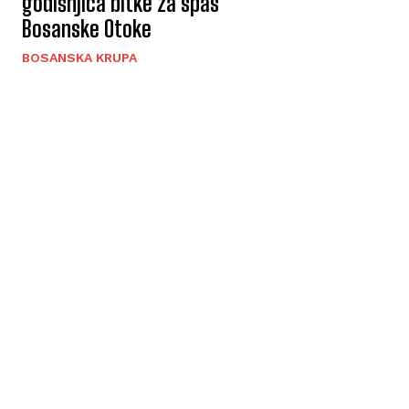
godišnjica bitke za spas
Bosanske Otoke
BOSANSKA KRUPA