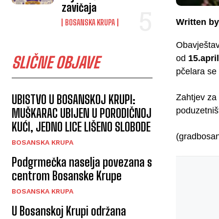
zavičaja
Written by
BOSANSKA KRUPA
Obavještava
SLIČNE OBJAVE
od
15.apri
pčelara se 
UBISTVO U BOSANSKOJ KRUPI:
Zahtjev za 
poduzetniš
MUŠKARAC UBIJEN U PORODIČNOJ
KUĆI, JEDNO LICE LIŠENO SLOBODE
(gradbosa
BOSANSKA KRUPA
Podgrmečka naselja povezana s
centrom Bosanske Krupe
BOSANSKA KRUPA
U Bosanskoj Krupi održana