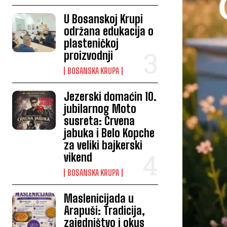
U Bosanskoj Krupi
održana edukacija o
plasteničkoj
proizvodnji
BOSANSKA KRUPA
Jezerski domaćin 10.
jubilarnog Moto
susreta: Crvena
jabuka i Belo Kopche
za veliki bajkerski
vikend
BOSANSKA KRUPA
Maslenicijada u
Arapuši: Tradicija,
zajedništvo i okus