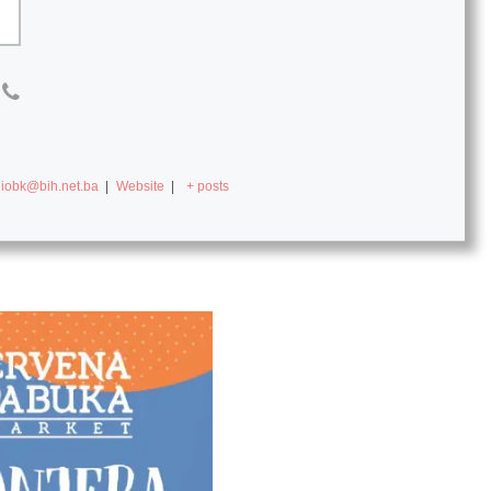
diobk@bih.net.ba
|
Website
|
+ posts