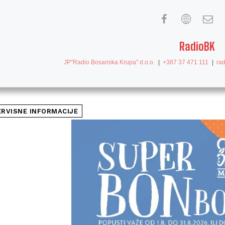
RadioBK
JP"Radio Bosanska Krupa" d.o.o.
|
+387 37 471 111
|
ra
ERVISNE INFORMACIJE