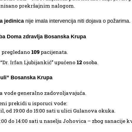
nisano prekršajnim nalogom.
a jedinica
nije imala intervencija niti dojava o požarima.
žba Doma zdravlja Bosanska Krupa
 pregledano
109
pacijenata.
“Dr. Irfan Ljubijankić” upućeno
12
osoba.
Juli” Bosanska Krupa
a vode generalno zadovoljavajuća.
eni prekidi u isporuci vode:
ril, od 19:00 do 15:00 sati u ulici Gulanova okuka.
:00 do 14:00 sati u naselju Johovica – zbog sanacije k