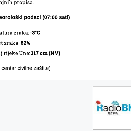
ajnih propisa.
orološki podaci (07:00 sati)
tura zraka:
-3°C
t zraka:
62%
j rijeke Une:
117 cm (NV)
 centar civilne zaštite)