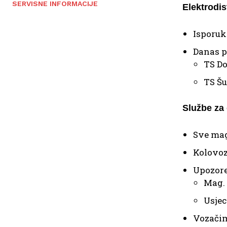
SERVISNE INFORMACIJE
Elektrodis
Isporuk
Danas p
TS Dol
TS Šu
Službe za
Sve mag
Kolovoz
Upozore
Mag. 
Usjec
Vozačim