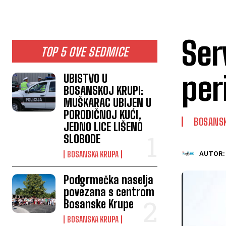
Ser
TOP 5 OVE SEDMICE
per
UBISTVO U
BOSANSKOJ KRUPI:
MUŠKARAC UBIJEN U
PORODIČNOJ KUĆI,
BOSANS
JEDNO LICE LIŠENO
SLOBODE
BOSANSKA KRUPA
AUTOR:
Podgrmečka naselja
povezana s centrom
Bosanske Krupe
BOSANSKA KRUPA