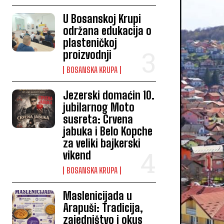
U Bosanskoj Krupi
održana edukacija o
plasteničkoj
proizvodnji
BOSANSKA KRUPA
Jezerski domaćin 10.
jubilarnog Moto
susreta: Crvena
jabuka i Belo Kopche
za veliki bajkerski
vikend
BOSANSKA KRUPA
Maslenicijada u
Arapuši: Tradicija,
zajedništvo i okus