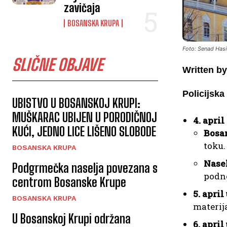
zavičaja
BOSANSKA KRUPA
Foto: Senad Has
SLIČNE OBJAVE
Written by
Policijsk
UBISTVO U BOSANSKOJ KRUPI:
MUŠKARAC UBIJEN U PORODIČNOJ
4. april
KUĆI, JEDNO LICE LIŠENO SLOBODE
Bosa
toku.
BOSANSKA KRUPA
Nase
Podgrmečka naselja povezana s
podne
centrom Bosanske Krupe
5. april
BOSANSKA KRUPA
materija
U Bosanskoj Krupi održana
6. april 