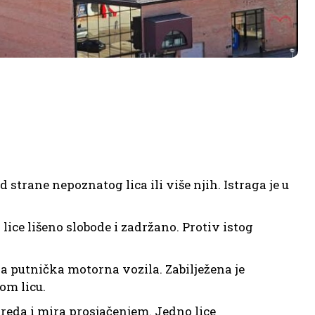
 strane nepoznatog lica ili više njih. Istraga je u
 lice lišeno slobode i zadržano. Protiv istog
va putnička motorna vozila. Zabilježena je
om licu.
eda i mira prosjačenjem. Jedno lice