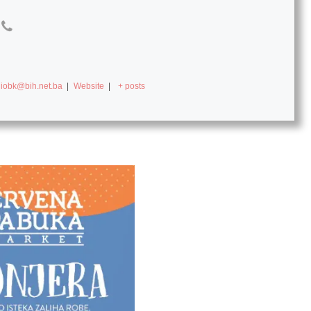
diobk@bih.net.ba
|
Website
|
+ posts