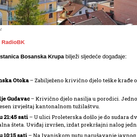
ić
RadioBK
a stanica Bosanska Krupa
bilježi sljedeće događaje:
nska Otoka
– Zabilježeno krivično djelo teške krađe od
lje Gudavac
– Krivično djelo nasilja u porodici. Jedno
sen izvještaj kantonalnom tužilaštvu.
 u 21:45 sati
– U ulici Proleterska došlo je do sudara d
lna šteta. Uviđaj izvršen, izdat prekršajni nalog jedn
u 10:15 sati
– Na Ivanjskom putu narušavanje javnog r