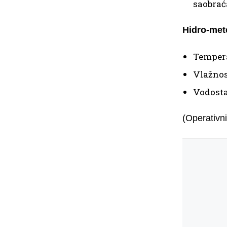
saobrać
Hidro-mete
Tempera
Vlažnos
Vodosta
(Operativni