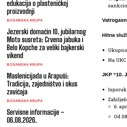
edukacija o plasteničkoj
sankcio
proizvodnji
Vatrogasn
BOSANSKA KRUPA
Jezerski domaćin 10. jubilarnog
Hitna slu
Moto susreta: Crvena jabuka i
Belo Kopche za veliki bajkerski
Ukupno
vikend
Na UKC 
BOSANSKA KRUPA
Maslenicijada u Arapuši:
JKP “10. 
Tradicija, zajedništvo i okus
Isporuk
zavičaja
Zabiljež
BOSANSKA KRUPA
6. ap
Servisne informacije –
Od 08
06.08.2026.