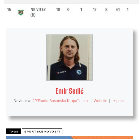
Emir Sedić
Novinar
at
JP"Radio Bosanska Krupa" d.o.o.
|
Website
|
+ posts
TAGS
SPORTSKE NOVOSTI