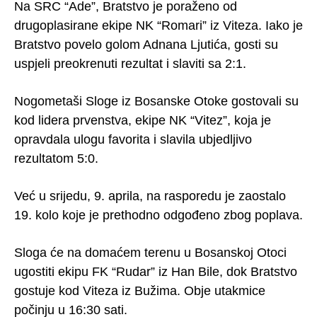
Na SRC “Ade”, Bratstvo je poraženo od
drugoplasirane ekipe NK “Romari” iz Viteza. Iako je
Bratstvo povelo golom Adnana Ljutića, gosti su
uspjeli preokrenuti rezultat i slaviti sa 2:1.
Nogometaši Sloge iz Bosanske Otoke gostovali su
kod lidera prvenstva, ekipe NK “Vitez”, koja je
opravdala ulogu favorita i slavila ubjedljivo
rezultatom 5:0.
Već u srijedu, 9. aprila, na rasporedu je zaostalo
19. kolo koje je prethodno odgođeno zbog poplava.
Sloga će na domaćem terenu u Bosanskoj Otoci
ugostiti ekipu FK “Rudar” iz Han Bile, dok Bratstvo
gostuje kod Viteza iz Bužima. Obje utakmice
počinju u 16:30 sati.