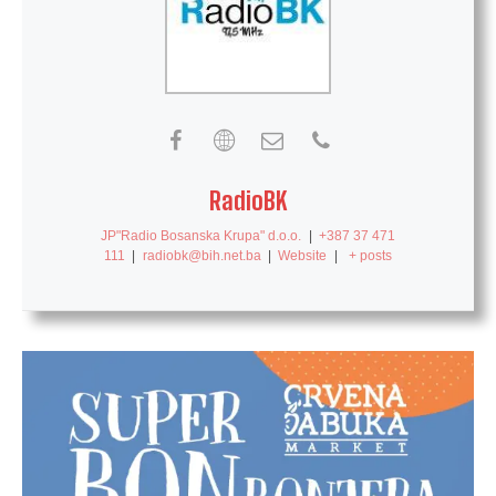
RadioBK
JP"Radio Bosanska Krupa" d.o.o.
|
+387 37 471
111
|
radiobk@bih.net.ba
|
Website
|
+ posts