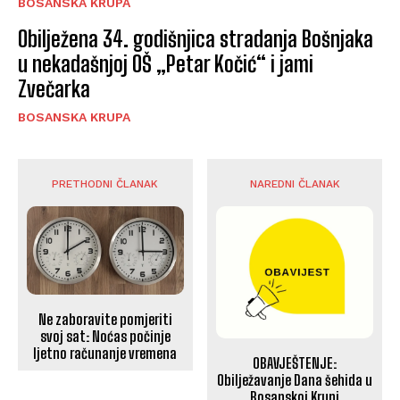
BOSANSKA KRUPA
Obilježena 34. godišnjica stradanja Bošnjaka
u nekadašnjoj OŠ „Petar Kočić“ i jami
Zvečarka
BOSANSKA KRUPA
PRETHODNI ČLANAK
NAREDNI ČLANAK
Ne zaboravite pomjeriti
svoj sat: Noćas počinje
ljetno računanje vremena
OBAVJEŠTENJE:
Obilježavanje Dana šehida u
Bosanskoj Krupi