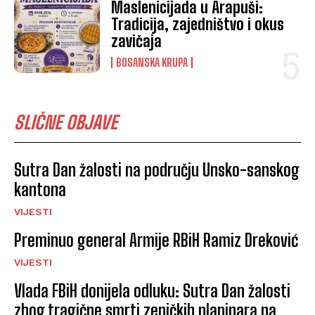
Maslenicijada u Arapuši:
Tradicija, zajedništvo i okus
zavičaja
BOSANSKA KRUPA
SLIČNE OBJAVE
Sutra Dan žalosti na području Unsko-sanskog
kantona
VIJESTI
Preminuo general Armije RBiH Ramiz Dreković
VIJESTI
Vlada FBiH donijela odluku: Sutra Dan žalosti
zbog tragične smrti zeničkih planinara na