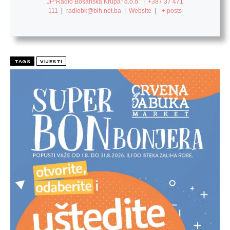
JP"Radio Bosanska Krupa" d.o.o.
|
+387 37 471
111
|
radiobk@bih.net.ba
|
Website
|
+ posts
TAGS
VIJESTI