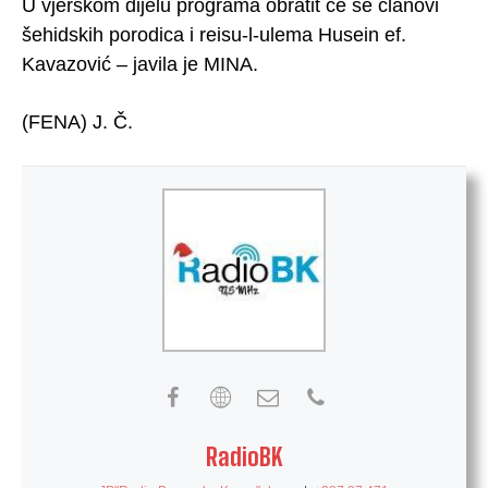
U vjerskom dijelu programa obratit će se članovi
šehidskih porodica i reisu-l-ulema Husein ef.
Kavazović – javila je MINA.
(FENA) J. Č.
RadioBK