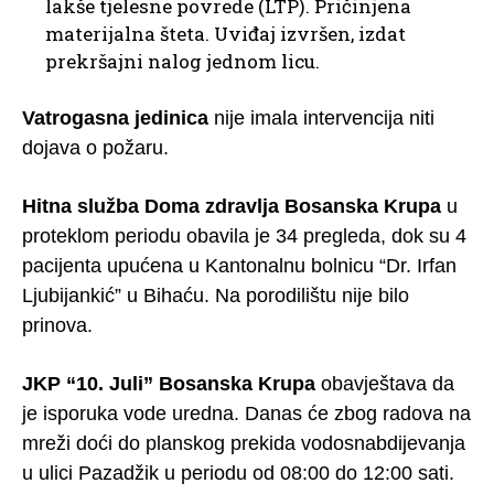
lakše tjelesne povrede (LTP). Pričinjena
materijalna šteta. Uviđaj izvršen, izdat
prekršajni nalog jednom licu.
Vatrogasna jedinica
nije imala intervencija niti
dojava o požaru.
Hitna služba Doma zdravlja Bosanska Krupa
u
proteklom periodu obavila je 34 pregleda, dok su 4
pacijenta upućena u Kantonalnu bolnicu “Dr. Irfan
Ljubijankić” u Bihaću. Na porodilištu nije bilo
prinova.
JKP “10. Juli” Bosanska Krupa
obavještava da
je isporuka vode uredna. Danas će zbog radova na
mreži doći do planskog prekida vodosnabdijevanja
u ulici Pazadžik u periodu od 08:00 do 12:00 sati.