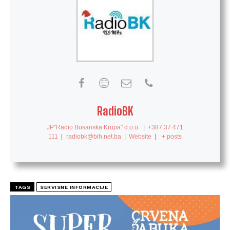
RadioBK
JP"Radio Bosanska Krupa" d.o.o.
|
+387 37 471
111
|
radiobk@bih.net.ba
|
Website
|
+ posts
TAGS
SERVISNE INFORMACIJE