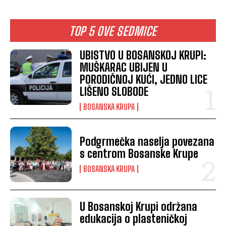
TOP 5 OVE SEDMICE
UBISTVO U BOSANSKOJ KRUPI:
MUŠKARAC UBIJEN U
PORODIČNOJ KUĆI, JEDNO LICE
LIŠENO SLOBODE
BOSANSKA KRUPA
Podgrmečka naselja povezana
s centrom Bosanske Krupe
BOSANSKA KRUPA
U Bosanskoj Krupi održana
edukacija o plasteničkoj