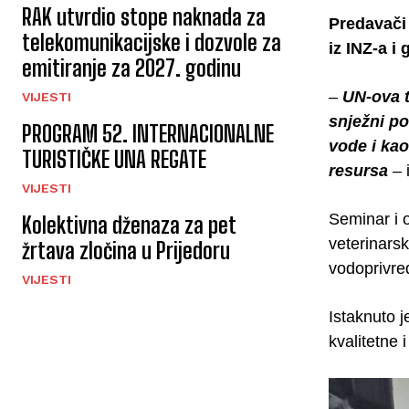
RAK utvrdio stope naknada za
Predavači 
telekomunikacijske i dozvole za
iz INZ-a i
emitiranje za 2027. godinu
–
UN-ova t
VIJESTI
snježni po
PROGRAM 52. INTERNACIONALNE
vode i kao
TURISTIČKE UNA REGATE
resursa
– 
VIJESTI
Seminar i o
Kolektivna dženaza za pet
veterinarsk
žrtava zločina u Prijedoru
vodoprivre
VIJESTI
Istaknuto 
kvalitetne 