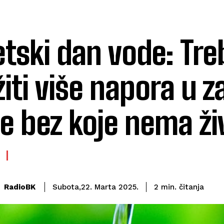
etski dan vode: Tre
žiti više napora u z
e bez koje nema ži
čitanja
RadioBK
2
min.
Subota,22. Marta 2025.