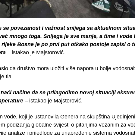
 se povezanost i važnost snijega sa aktuelnom sit
već mnogo toga. Snijega je sve manje, a time i vode 
o rijeke Bosne je po prvi put otkako postoje zapisi 
eta
– istakao je Majstorović.
sio da društvo mora uložiti više napora u bolje vodosnab
e tla.
aći načine da se prilagodimo novoj situaciji ekstre
mperature
– istakao je Majstorović.
an vode, koji je ustanovila Generalna skupština Ujedinje
em podizanja globalne svijesti o pitanjima vezanim za vod
ije analize i prijedloge za unapređenje sistema vodosnab