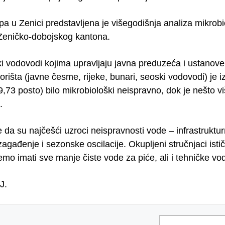
a u Zenici predstavljena je višegodišnja analiza mikrobi
Zeničko-dobojskog kantona.
i vodovodi kojima upravljaju javna preduzeća i ustanove
vorišta (javne česme, rijeke, bunari, seoski vodovodi) je 
,73 posto) bilo mikrobiološki neispravno, dok je nešto vi
.
e da su najčešći uzroci neispravnosti vode – infrastrukturni,
zagađenje i sezonske oscilacije. Okupljeni stručnjaci is
emo imati sve manje čiste vode za piće, ali i tehničke v
J.