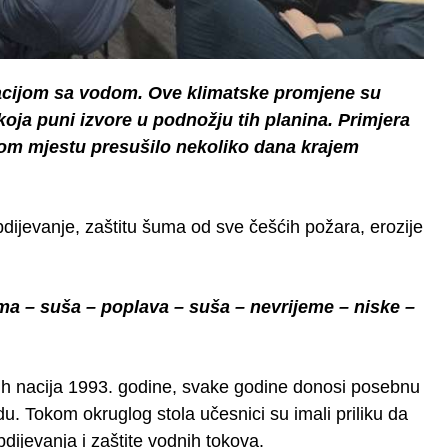
uacijom sa vodom. Ove klimatske promjene su
koja puni izvore u podnožju tih planina. Primjera
o tom mjestu presušilo nekoliko dana krajem
dijevanje, zaštitu šuma od sve češćih požara, erozije
ma – suša – poplava – suša – nevrijeme – niske –
nih nacija 1993. godine, svake godine donosi posebnu
u. Tokom okruglog stola učesnici su imali priliku da
dijevanja i zaštite vodnih tokova.