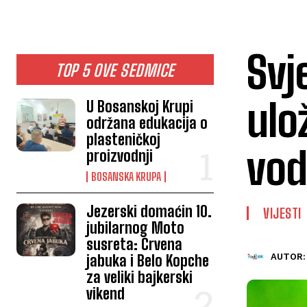
Svj
TOP 5 OVE SEDMICE
ulo
U Bosanskoj Krupi
održana edukacija o
plasteničkoj
vod
proizvodnji
BOSANSKA KRUPA
Jezerski domaćin 10.
VIJESTI
jubilarnog Moto
susreta: Crvena
jabuka i Belo Kopche
AUTOR:
za veliki bajkerski
vikend