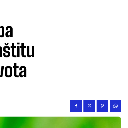
ba
aštitu
vota