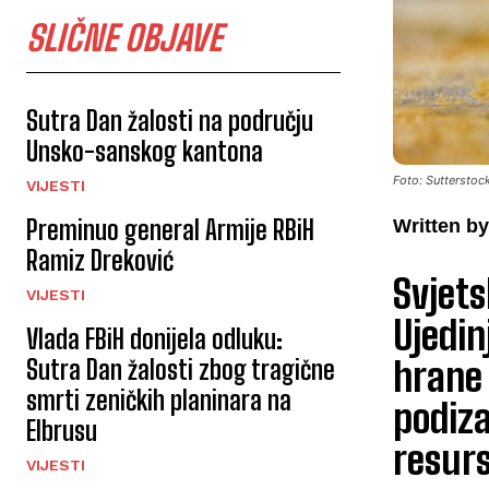
SLIČNE OBJAVE
Sutra Dan žalosti na području
Unsko-sanskog kantona
Foto: Sutterstoc
VIJESTI
Preminuo general Armije RBiH
Written by
Ramiz Dreković
Svjets
VIJESTI
Ujedin
Vlada FBiH donijela odluku:
hrane 
Sutra Dan žalosti zbog tragične
smrti zeničkih planinara na
podiza
Elbrusu
resurs
VIJESTI