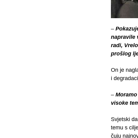
–
Pokazuje
napravile 
radi, Vrel
prošlog lj
On je nagla
i degradacij
–
Moramo n
visoke te
Svjetski d
temu s cilj
čuju najnov