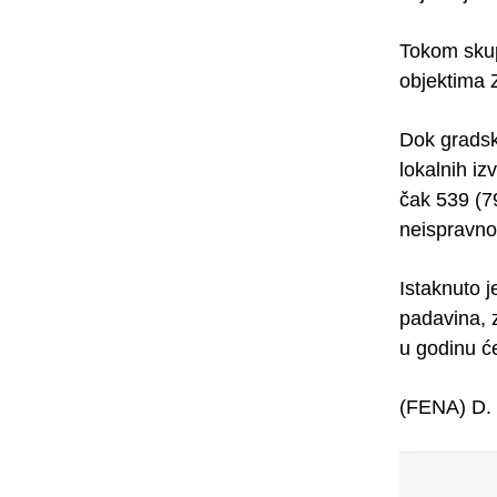
Tokom skup
objektima 
Dok gradsk
lokalnih iz
čak 539 (79
neispravno
Istaknuto j
padavina, 
u godinu ć
(FENA) D. 