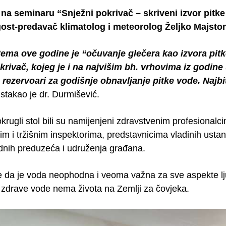
na seminaru “Snježni pokrivač – skriveni izvor pitke 
 gost-predavač klimatolog i meteorolog Željko Majstor
ema ove godine je “očuvanje glečera kao izvora pitk
krivač, kojeg je i na najvišim bh. vrhovima iz godine
 rezervoari za godišnje obnavljanje pitke vode. Najb
istakao je dr. Durmišević.
krugli stol bili su namijenjeni zdravstvenim profesionalci
im i tržišnim inspektorima, predstavnicima vladinih usta
dnih preduzeća i udruženja građana.
je da je voda neophodna i veoma važna za sve aspekte lju
i zdrave vode nema života na Zemlji za čovjeka.